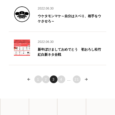
2022.06.30
ウケタモンマケ～自分はスベり、相手をウ
ケさせろ～
2022.06.30
新年ぼけましておめでとう 初おろし松竹
紅白新ネタ合戦
« 前へ
1
2
3
4
…
21
次へ »