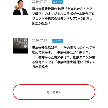
2026.07.27
ニュース
清水崇監督最新作 映画「だぁれかさんとア
ソぼ？」のオリジナルコラボゲーム制作プロ
ジェクトを株式会社モンドリアン代表 角田
拓志が担当！
2026.07.25
ニュース
事故物件生活13年――その暮らしのすべてを
初めて明かす。「事故物件はどう探す？」
「一番怖かった出来事は？」松原タニシが贈
る怪奇エッセイ『事故物件生活 恐い日常』7
月24日発売
2026.07.24
ニュース
著者累計55万部突破・ベストセラー『事故物
もっと見る
件怪談 恐い間取り』の松原タニシが“死”を
巡る旅へ―― 日本各地、そしてタイを訪れ
た異色の旅行記『冥途探訪記 死の旅』を発