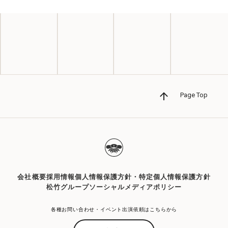
売！
2026.07.24
子役
【中川翔登】読売テレビ「いろりろ」に出
演！
Page Top
会社概要
採用情報
個人情報保護方針・特定個人情報保護方針
松竹グループソーシャルメディアポリシー
各種お問い合わせ・イベント出演依頼はこちらから