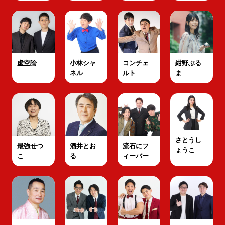
虚空論
小林シャ
コンチェ
紺野ぶる
ネル
ルト
ま
さとうし
最強せつ
酒井とお
流石にフ
ょうこ
こ
る
ィーバー