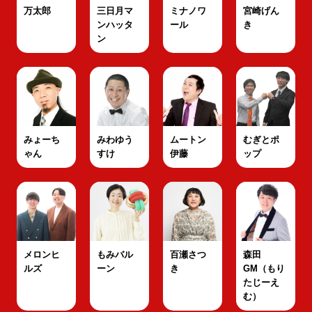
万太郎
三日月マ
ミナノワ
宮崎げん
ンハッタ
ール
き
ン
みょーち
みわゆう
ムートン
むぎとポ
ゃん
すけ
伊藤
ップ
メロンヒ
もみバル
百瀬さつ
森田
ルズ
ーン
き
GM（もり
たじーえ
む）