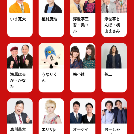
いま寛大
植村茂浩
浮世亭三
浮世亭と
吾・美ユ
んぼ・横
ル
山まさみ
海原はる
うなりく
梅小鉢
英二
か・かな
ん
た
恵川昌大
エリザβ
オーケイ
おーしゃ