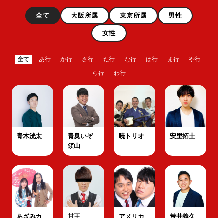
全て
大阪所属
東京所属
男性
女性
全て
あ行
か行
さ行
た行
な行
は行
ま行
や行
ら行
わ行
青木洸太
青臭いぞ
暁トリオ
安里拓土
須山
あざみカ
甘王
アメリカ
荒井義久