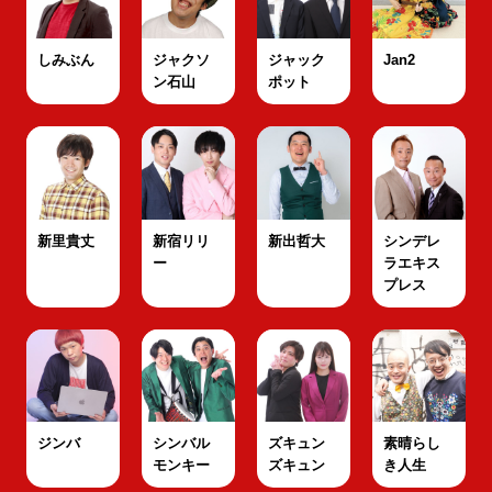
しみぶん
ジャクソ
ジャック
Jan2
ン石山
ポット
新里貴丈
新宿リリ
新出哲大
シンデレ
ー
ラエキス
プレス
ジンバ
シンバル
ズキュン
素晴らし
モンキー
ズキュン
き人生