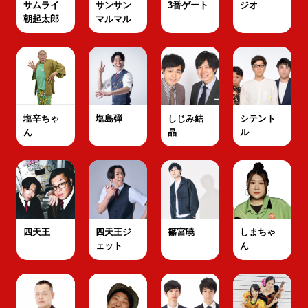
サムライ
サンサン
3番ゲート
ジオ
朝起太郎
マルマル
塩辛ちゃ
塩島弾
しじみ結
シテント
ん
晶
ル
四天王
四天王ジ
篠宮暁
しまちゃ
ェット
ん