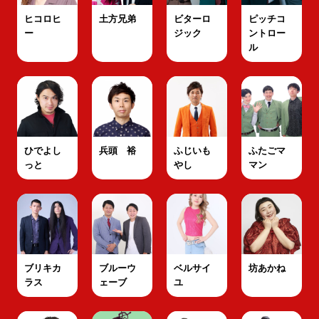
ヒコロヒ
土方兄弟
ビターロ
ピッチコ
ー
ジック
ントロー
ル
ひでよし
兵頭 裕
ふじいも
ふたごマ
っと
やし
マン
ブリキカ
ブルーウ
ベルサイ
坊あかね
ラス
ェーブ
ユ