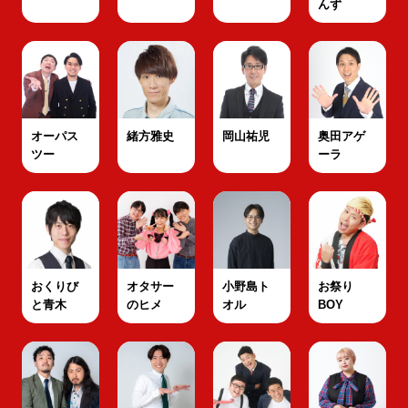
んず
オーパス
緒方雅史
岡山祐児
奥田アゲ
ツー
ーラ
おくりび
オタサー
小野島ト
お祭り
と青木
のヒメ
オル
BOY