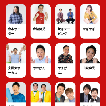
森本サイ
森脇健児
焼きテー
やぎやぎ
ダー
ピング
安田大サ
やのぱん
やまげ
山城功児
ーカス
ん。