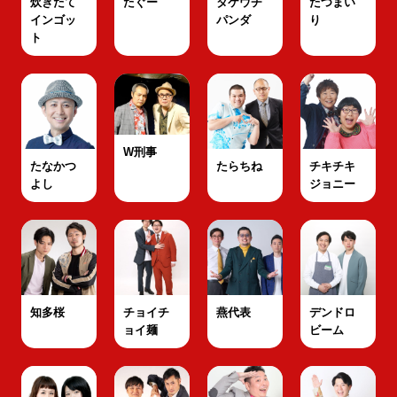
炊きたて
たぐー
タケウチ
たつまい
インゴッ
パンダ
り
ト
W刑事
たなかつ
たらちね
チキチキ
よし
ジョニー
知多桜
チョイチ
燕代表
デンドロ
ョイ麺
ビーム