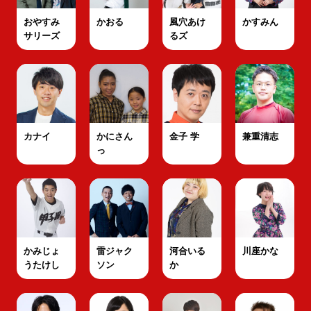
おやすみ
かおる
風穴あけ
かすみん
サリーズ
るズ
カナイ
かにさん
金子 学
兼重清志
っ
かみじょ
雷ジャク
河合いる
川座かな
うたけし
ソン
か