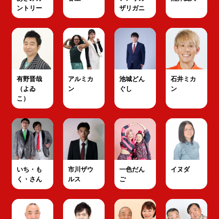
ントリー
ザリガニ
有野晋哉
アルミカ
池城どん
石井ミカ
（よゐ
ン
ぐし
ン
こ）
いち・も
市川ザウ
一色だん
イヌダ
く・さん
ルス
ご