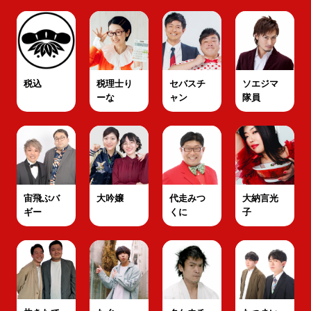
税込
税理士り
セバスチ
ソエジマ
ーな
ャン
隊員
宙飛ぶバ
大吟嬢
代走みつ
大納言光
ギー
くに
子