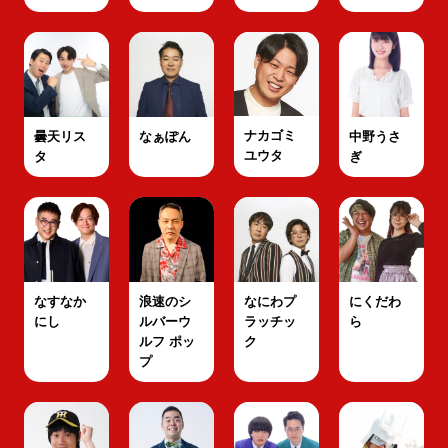
ナカゴミ
曇天リス
なぁぽん
中野うさ
ユウタ
タ
ぎ
なすなか
浪速のシ
なにわプ
にくだわ
にし
ルバーウ
ラッチッ
ら
ルフ ポッ
ク
プ