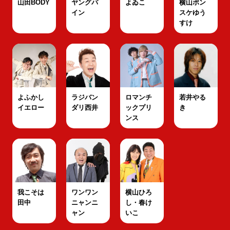
山田BODY
ヤングパ
よゐこ
横山ポン
イン
スケゆう
すけ
よふかし
ラジバン
ロマンチ
若井やる
イエロー
ダリ西井
ックプリ
き
ンス
我こそは
ワンワン
横山ひろ
田中
ニャンニ
し・春け
ャン
いこ