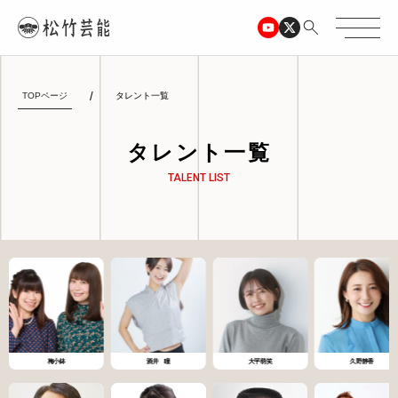
TOPページ
タレント一覧
タレント一覧
TALENT LIST
梅小鉢
酒井 瞳
大平萌笑
久野静香