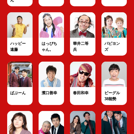
ん
ハッピー
はっぴち
華井二等
パピヨン
遠藤
ゃん。
兵
ズ
ばぶーん
濱口善幸
春田和幸
ビーグル
38能勢