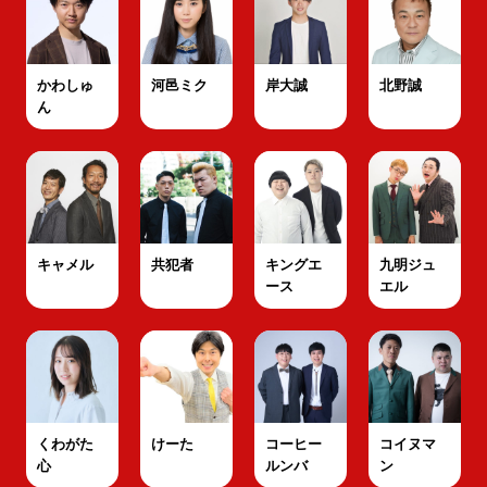
かわしゅ
河邑ミク
岸大誠
北野誠
ん
キャメル
共犯者
キングエ
九明ジュ
ース
エル
くわがた
けーた
コーヒー
コイヌマ
心
ルンバ
ン