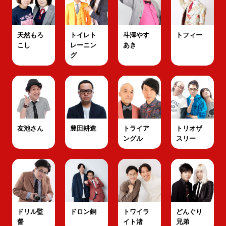
天然もろ
トイレト
斗澤やす
トフィー
こし
レーニン
あき
グ
友池さん
豊田耕造
トライア
トリオザ
ングル
スリー
ドリル監
ドロン銅
トワイラ
どんぐり
督
イト渚
兄弟