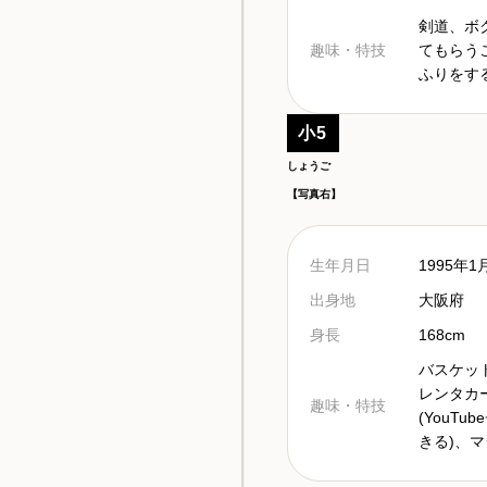
剣道、ボ
趣味・特技
てもらう
ふりをす
小5
しょうご
【写真右】
生年月日
1995年1
出身地
大阪府
身長
168cm
バスケッ
レンタカ
趣味・特技
(YouT
きる)、