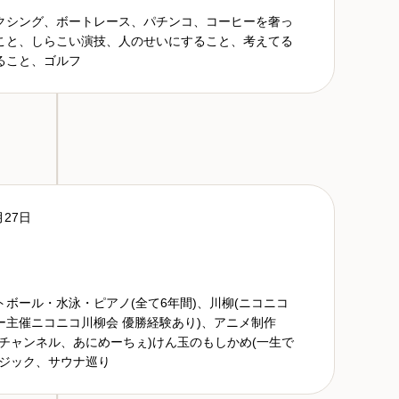
クシング、ボートレース、パチンコ、コーヒーを奢っ
こと、しらこい演技、人のせいにすること、考えてる
ること、ゴルフ
月27日
トボール・水泳・ピアノ(全て6年間)、川柳(ニコニコ
ー主催ニコニコ川柳会 優勝経験あり)、アニメ制作
ubeチャンネル、あにめーちぇ)けん玉のもしかめ(一生で
マジック、サウナ巡り