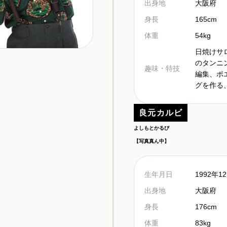
出身地
大阪府
身長
165cm
体重
54kg
日焼けサ
のタンニ
趣味・特技
編集、ポ
グを作る
良元カルビ
よしもとかるび
【写真真ん中】
生年月日
1992年1
出身地
大阪府
身長
176cm
体重
83kg