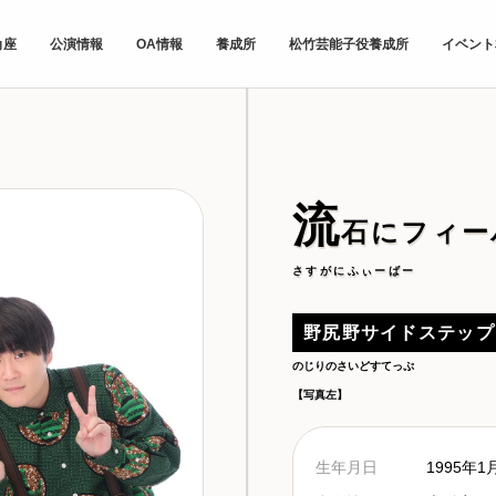
角座
公演情報
OA情報
養成所
松竹芸能子役養成所
イベント
流
石にフィー
さすがにふぃーばー
野尻野サイドステップ
のじりのさいどすてっぷ
【写真左】
生年月日
1995年1