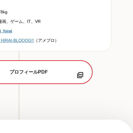
キ
ー
8kg
を
画、ゲーム、IT、VR
使
っ
_hirai
て
 HIRAI-BLOOOG!!
（アメブロ）
く
だ
さ
い。
プロフィールPDF