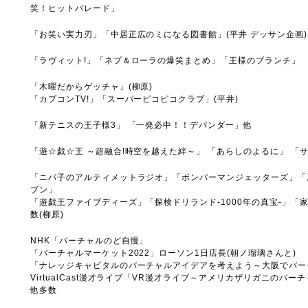
笑！ヒットパレード」
「お笑い実力刃」「中居正広のミになる図書館」(平井 デッサン企画
「ラヴィット!」「ネプ＆ローラの爆笑まとめ」「王様のブランチ」
「木曜だからゲッチャ」(柳原)
「カプコンTV!」「スーパーピコピコクラブ」(平井)
「新テニスの王子様3」 「一発必中！！デパンダー」他
「遊☆戯☆王 ～超融合!時空を越えた絆～」 「あらしのよるに」 「
「ニパ子のアルティメットラジオ」「ボンバーマンジェッターズ」「
ブン」
「遊戯王ファイブディーズ」「探検ドリランド-1000年の真宝-」「家庭教
数(柳原)
NHK「バーチャルのど自慢」
「バーチャルマーケット2022」ローソン1日店長(朝ノ瑠璃さんと)
「ナレッジキャピタルのバーチャルアイデアを考えよう～大阪でバー
VirtualCast漫才ライブ「VR漫才ライブ～アメリカザリガニの
他多数