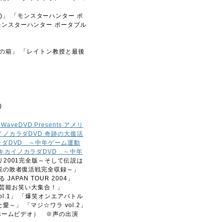
 2)」 「モンスターハンター ポ
」 「モンスターハンター ポータブル
」
の箱」 「レイトン教授と最後
)
aveDVD Presents アメリ
ノカラダDVD 奇跡の大復活
ラダDVD ～中年ゲーム運動
のキカイノカラダDVD ～中年
リ2001完全版～そして伝説は
伝説の敗者復活戦完全収録～」
JAPAN TOUR 2004」
 松竹芸能お笑い大集合！」
～ vol.1」 「爆笑オンエアバトル
愛～」 「マジ☆ワラ vol.2」
ーホームビデオ） ※声の出演