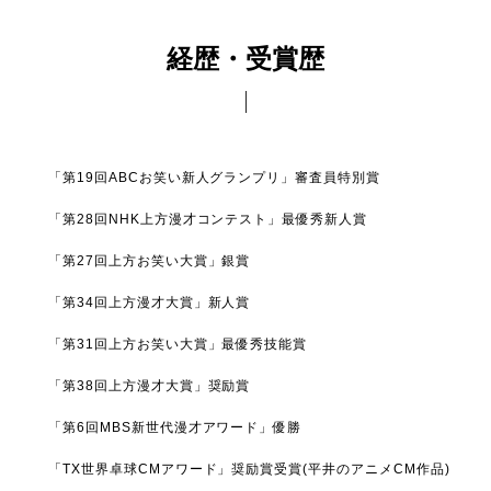
経歴・受賞歴
「第19回ABCお笑い新人グランプリ」審査員特別賞
「第28回NHK上方漫才コンテスト」最優秀新人賞
「第27回上方お笑い大賞」銀賞
「第34回上方漫才大賞」新人賞
「第31回上方お笑い大賞」最優秀技能賞
「第38回上方漫才大賞」奨励賞
「第6回MBS新世代漫才アワード」優勝
「TX世界卓球CMアワード」奨励賞受賞(平井のアニメCM作品)