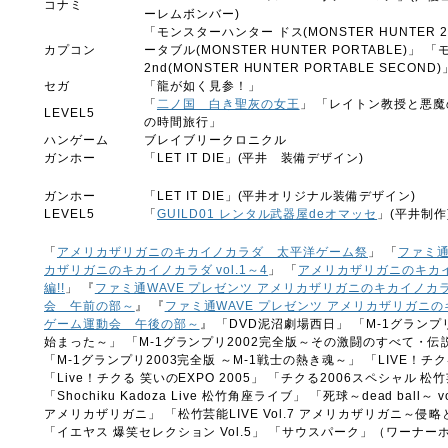
コナミ
ーレムボンバー)
「モンスターハンター ドス(MONSTER HUNTER
カプコン
ータブル(MONSTER HUNTER PORTABLE)
2nd(MONSTER HUNTER PORTABLE SECOND)
セガ
「龍が如く見参！」
「
二ノ国 白き聖灰の女王
」 「レイトン教授と悪魔
LEVEL5
の時間旅行」
ハンゲーム
ブレイブリークロニクル
ガンホー
「LET IT DIE」(平井 装備デザイン)
ガンホー
「LET IT DIE」(平井オリジナル装備デザイン)
LEVEL5
「
GUILD01 レンタル武器屋deオマッセ
」(平井制作
「
アメリカザリガニのキカイノカラダ 太平洋ゲーム祭
」 「
ファミ通W
カザリガニのキカイノカラダ vol.1～4
」 「
アメリカザリガニのキカイ
編!!
」 『
ファミ通WAVE プレゼンツ アメリカザリガニのキカイノカ
会 午前の部～
』 『
ファミ通WAVE プレゼンツ アメリカザリガニ
ゲーム運動会 午後の部～
』 「DVD泥沼劇場西日」 「M-1グランプ
始まった～」 「M-1グランプリ2002完全版～その激闘のすべて・
「M-1グランプリ2003完全版 ～M-1戦士の熱き魂～」 「LIVE！チクる 
「Live！チクる 笑いのEXPO 2005」 「チクる2006スペシャル
「Shochiku Kadoza Live 松竹角座ライブ」 「死球～dead ball
アメリカザリガニ」 「松竹芸能LIVE Vol.7 アメリカザリガニ～侵略と
「イエヤス 爆笑セレクション Vol.5」 「サウスパーク」（ワーナ