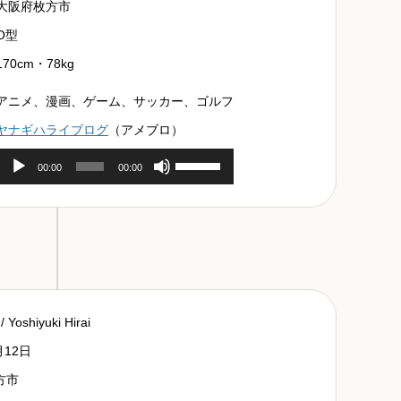
大阪府枚方市
O型
170cm・78kg
アニメ、漫画、ゲーム、サッカー、ゴルフ
ヤナギハライブログ
（アメブロ）
音
ボ
00:00
00:00
声
リ
プ
ュ
レ
ー
ー
ム
ヤ
調
ー
節
に
は
Yoshiyuki Hirai
上
月12日
下
矢
方市
印