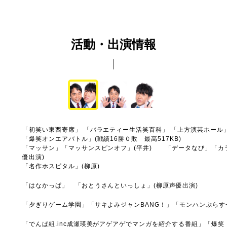
活動・出演情報
「初笑い東西寄席」 「バラエティー生活笑百科」 「上方演芸ホール
「爆笑オンエアバトル」(戦績16勝０敗 最高517KB)
「マッサン」「マッサンスピンオフ」(平井) 「データなび」「カ
優出演)
「名作ホスピタル」(柳原)
「はなかっぱ」 「おとうさんといっしょ」(柳原声優出演)
「夕ぎりゲーム学園」「サキよみジャンBANG！」「モンハンぷら
「でんぱ組.inc成瀬瑛美がアゲアゲでマンガを紹介する番組」「爆