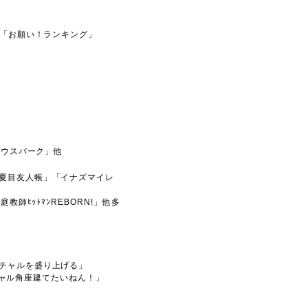
)「お願い！ランキング」
サウスパーク」他
夏目友人帳」「イナズマイレ
師ﾋｯﾄﾏﾝREBORN!」他多
チャルを盛り上げる」
バーチャル角座建てたいねん！」