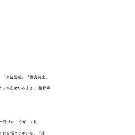
」「演芸図鑑」 「西方笑土」
ラフル忍者いろまき」(柳原声
す一狩りいこうぜ！」他
笑！お台場コサキン亭」「爆