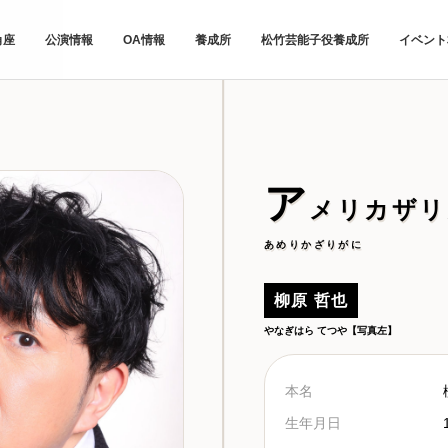
角座
公演情報
OA情報
養成所
松竹芸能子役養成所
イベント
ア
メリカザリ
あめりかざりがに
柳原 哲也
やなぎはら てつや【写真左】
本名
生年月日