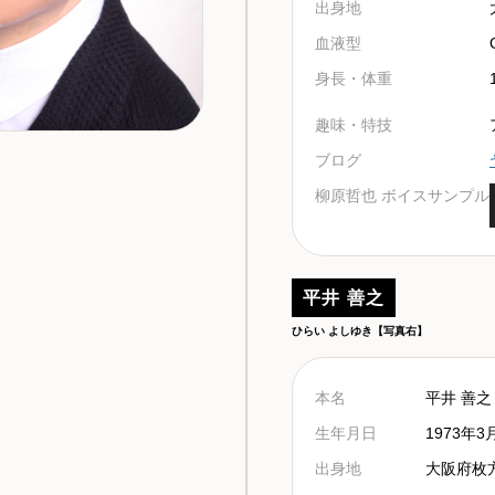
出身地
血液型
身長・体重
趣味・特技
ブログ
柳原哲也 ボイスサンプル
平井 善之
ひらい よしゆき【写真右】
本名
平井 善之 / 
生年月日
1973年3
出身地
大阪府枚