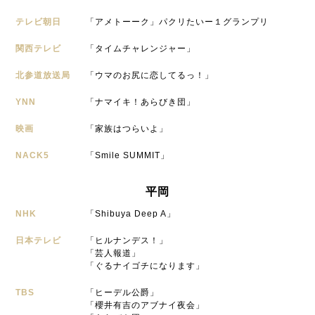
テレビ朝日
「アメトーーク」パクリたいー１グランプリ
関西テレビ
「タイムチャレンジャー」
北参道放送局
「ウマのお尻に恋してるっ！」
YNN
「ナマイキ！あらびき団」
映画
「家族はつらいよ」
NACK5
「Smile SUMMIT」
平岡
NHK
「Shibuya Deep A」
日本テレビ
「ヒルナンデス！」
「芸人報道」
「ぐるナイゴチになります」
TBS
「ヒーデル公爵」
「櫻井有吉のアブナイ夜会」