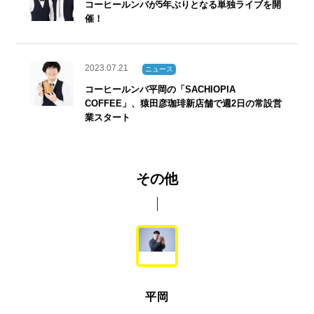
コーヒールンバが5年ぶりとなる単独ライブを開
催！
2023.07.21
ニュース
コーヒールンバ平岡の「SACHIOPIA
COFFEE」、猿田彦珈琲新店舗で週2日の常設営
業スタート
2021.11.12
ニュース
その他
「SCAJ ワールドスペシャリティーコーヒーカ
ンファレンスアンドエキシビション2021」にコ
ーヒールンバ平岡が出演！
2020.10.18
ニュース
コーヒールンバ平岡が猿田彦珈琲の「広報」に
平岡
就任（10/18 更新)