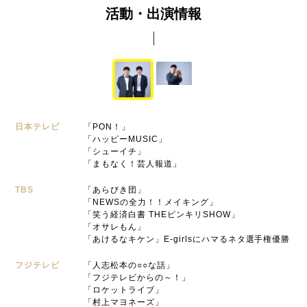
活動・出演情報
日本テレビ
「PON！」
「ハッピーMUSIC」
「シューイチ」
「まもなく！芸人報道」
TBS
「あらびき団」
「NEWSの全力！！メイキング」
「笑う経済白書 THEピンキリSHOW」
「オサレもん」
「あけるなキケン」E-girlsにハマるネタ選手権優勝
フジテレビ
「人志松本の○○な話」
「フジテレビからの～！」
「ロケットライブ」
「村上マヨネーズ」