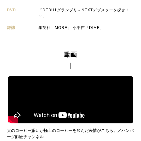
DVD
「DEBU1グランプリ～NEXTデブスターを探せ！
～」
雑誌
集英社「MORE」 小学館「DIME」
動画
大のコーヒー嫌いが極上のコーヒーを飲んだ表情がこちら。／ハンバ
ーグ師匠チャンネル