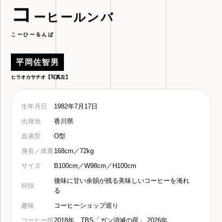
コ
ーヒールンバ
こーひーるんば
平岡佐智男
ヒラオカサチオ【写真左】
生年月日
1982年7月17日
出身地
香川県
血液型
O型
身長／体重
168cm／72kg
サイズ
B100cm／W98cm／H100cm
後味に甘い余韻が残る美味しいコーヒーを淹れ
特技
る
趣味
コーヒーショップ巡り
コーヒー指
2018年 TBS「ガン消滅の罠」 2026年