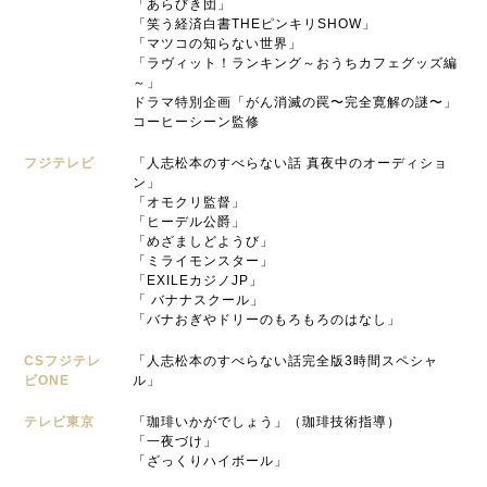
「あらびき団」
「笑う経済白書THEピンキリSHOW」
「マツコの知らない世界」
「ラヴィット！ランキング～おうちカフェグッズ編
～」
ドラマ特別企画「がん消滅の罠〜完全寛解の謎〜」
コーヒーシーン監修
フジテレビ
「人志松本のすべらない話 真夜中のオーディショ
ン」
「オモクリ監督」
「ヒーデル公爵」
「めざましどようび」
「ミライモンスター」
「EXILEカジノJP」
「 バナナスクール」
「バナおぎやドリーのもろもろのはなし」
CSフジテレ
「人志松本のすべらない話完全版3時間スペシャ
ビONE
ル」
テレビ東京
「珈琲いかがでしょう」（珈琲技術指導）
「一夜づけ」
「ざっくりハイボール」