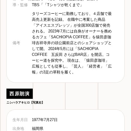
導・監修
TBS「「Tシャツが乾くまで」
タリーズコーヒーに勤務しており、４店舗で最
高売上更新を記録。 在職中に考案した商品
「アイスエスプレッソ」が全国300店舗で発売
される。 2023年7月には自身がオーナーを務め
るカフェ「SACHIOPIA COFFEE」を猿田彦珈
備考
琲吉祥寺井の頭公園前店とのシェアショップと
して開。 2024年5月には「SACHIOPIA
COFFEE 五反田 さらばBAR店」を開店。コ
ーヒー道を探究中。 現在は、「猿田彦珈琲」
広報としても従事し、「芸人」「経営者」「広
報」の3足の草鞋を履く。
西原朗演
ニシハラアキヒロ【写真右】
生年月日
1977年7月27日
出身地
福岡県