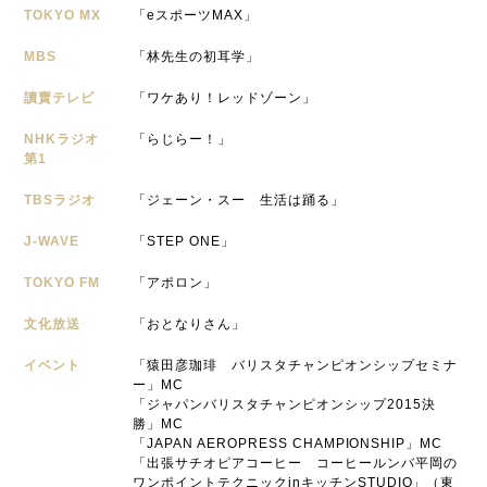
TOKYO MX
「eスポーツMAX」
MBS
「林先生の初耳学」
讀賣テレビ
「ワケあり！レッドゾーン」
NHKラジオ
「らじらー！」
第1
TBSラジオ
「ジェーン・スー 生活は踊る」
J-WAVE
「STEP ONE」
TOKYO FM
「アポロン」
文化放送
「おとなりさん」
イベント
「猿田彦珈琲 バリスタチャンピオンシップセミナ
ー」MC
「ジャパンバリスタチャンピオンシップ2015決
勝」MC
「JAPAN AEROPRESS CHAMPIONSHIP」MC
「出張サチオピアコーヒー コーヒールンバ平岡の
ワンポイントテクニックinキッチンSTUDIO」（東