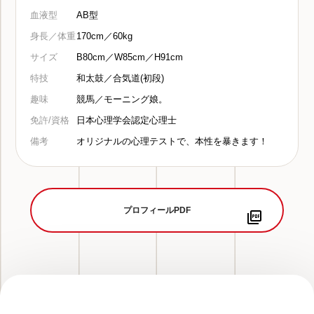
血液型
AB型
身長／体重
170cm／60kg
サイズ
B80cm／W85cm／H91cm
特技
和太鼓／合気道(初段)
趣味
競馬／モーニング娘。
免許/資格
日本心理学会認定心理士
備考
オリジナルの心理テストで、本性を暴きます！
プロフィールPDF