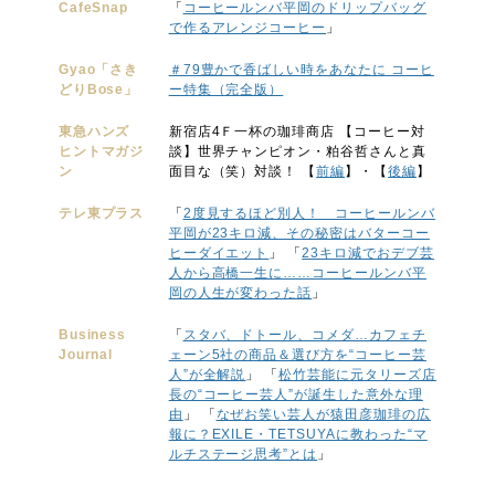
CafeSnap
「
コーヒールンバ平岡のドリップバッグ
で作るアレンジコーヒー
」
2019.07.16
ニュース
Gyao「さき
＃79豊かで香ばしい時をあなたに コーヒ
どりBose」
ー特集（完全版）
コーヒールンバ平岡がバリスタ世界チャンピオ
ン・粕谷哲さんと対談！
東急ハンズ
新宿店4Ｆ一杯の珈琲商店 【コーヒー対
ヒントマガジ
談】世界チャンピオン・粕谷哲さんと真
ン
面目な（笑）対談！ 【
前編
】・【
後編
】
2019.07.12
ニュース
テレ東プラス
「
2度見するほど別人！ コーヒールンバ
「ヘビーメタル・編み物選手権」でうしろシテ
平岡が23キロ減、その秘密はバターコー
ィ金子率いる日本チームが優勝！
ヒーダイエット
」 「
23キロ減でおデブ芸
人から高橋一生に……コーヒールンバ平
岡の人生が変わった話
」
2019.06.12
ニュース
Business
「
スタバ、ドトール、コメダ…カフェチ
Journal
ェーン5社の商品＆選び方を“コーヒー芸
コーヒールンバ平岡がバリスタ世界チャンピオ
人”が全解説
」 「
松竹芸能に元タリーズ店
ン粕谷哲さんと公開対談！
長の“コーヒー芸人”が誕生した意外な理
由
」 「
なぜお笑い芸人が猿田彦珈琲の広
報に？EXILE・TETSUYAに教わった“マ
ルチステージ思考”とは
」
2019.05.07
ニュース
コーヒールンバ平岡出演！世界初の「抹茶ラテ