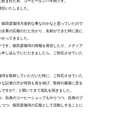
に飲まれた男、コーヒールンバ平岡です。
就任いたしました。
、猿田彦珈琲大使的な事なのかなと思っていたので
の企業の広報のだと分かり、名刺ができた時に急に
かかってきました。
クです。猿田彦珈琲の情報を発信したり、メディア
を申し込んでいただきましたら、ご対応させていた
珈琲を取材していただいた時に、ご対応させていた
きな記者の方が何回も首を傾げ、取材の最後に意を
人ですか?」と聞いてきて混乱を招きました。
つ、自身のコーヒーショップもやりつつ、自身のブ
しつつ、猿田彦珈琲の広報として活動しすることに