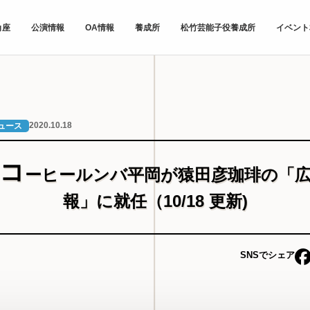
角座
公演情報
OA情報
養成所
松竹芸能子役養成所
イベント
2020.10.18
ュース
コ
ーヒールンバ平岡が猿田彦珈琲の「
報」に就任（10/18 更新)
SNSでシェア