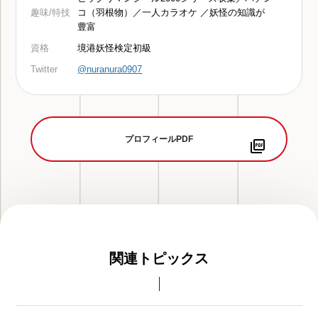
趣味/特技
コ（羽根物）／一人カラオケ ／妖怪の知識が
豊富
資格
境港妖怪検定初級
Twitter
@nuranura0907
プロフィールPDF
関連トピックス