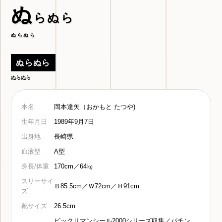
ぬ
らぬら
ぬらぬら
ぬらぬら
ぬらぬら
本名
岡本達矢（おかもと たつや)
生年月日
1989年9月7日
出身地
長崎県
血液型
A型
身長/体重
170cm／64㎏
スリーサイ
Ｂ85.5cm／Ｗ72cm／Ｈ91cm
ズ
靴サイズ
26.5cm
ビックリマンシール2000シリーズ収集／パチン