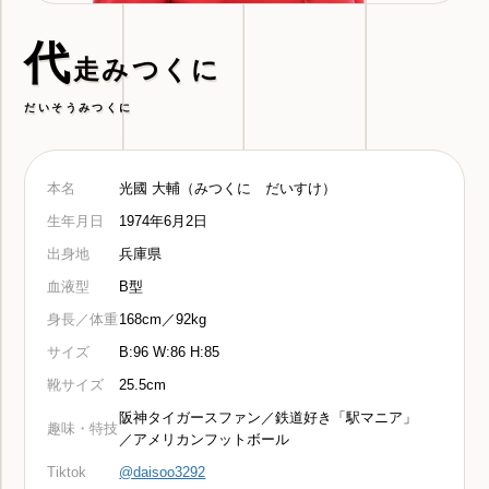
代
走みつくに
だいそうみつくに
本名
光國 大輔（みつくに だいすけ）
生年月日
1974年6月2日
出身地
兵庫県
血液型
B型
身長／体重
168cm／92kg
サイズ
B:96 W:86 H:85
靴サイズ
25.5cm
阪神タイガースファン／鉄道好き「駅マニア」
趣味・特技
／アメリカンフットボール
Tiktok
@daisoo3292