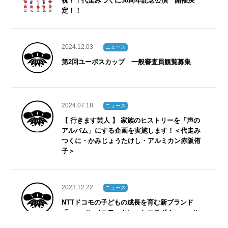
祝！！代走みつくに30周年記念公演 開催決
定！！
2024.12.03
ニュース
第2回ユーポスカップ 一般審査員観覧募集
2024.07.18
ニュース
【 行きます芸人 】 家族のヒストリーを「声の
アルバム」にする企画を実施します！＜代走み
つくに・かみじょうたけし・アルミカン赤阪侑
子＞
2023.12.22
ニュース
NTTドコモの子どもの成長を育む新ブランド
「comotto（コモット）」とコラボ！ comotto×
松竹芸能コラボの「笑いと学びのエンタメフェ