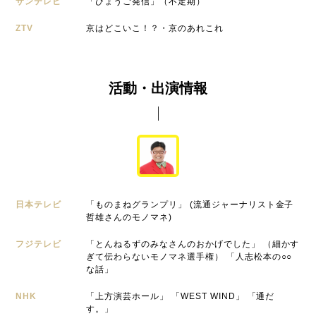
サンテレビ
「ひょうご発信」（不定期）
ZTV
京はどこいこ！？・京のあれこれ
活動・出演情報
日本テレビ
「ものまねグランプリ」 (流通ジャーナリスト金子
哲雄さんのモノマネ)
フジテレビ
「とんねるずのみなさんのおかげでした」 （細かす
ぎて伝わらないモノマネ選手権） 「人志松本の○○
な話」
NHK
「上方演芸ホール」 「WEST WIND」 「通だ
す。」