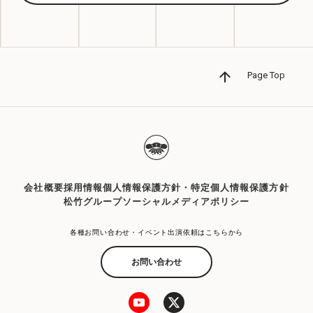
大阪文化芸術支援プログラム OSAKA
LAUGH&ART 2021
Page Top
2020.09.07
ニュース
「緊急開催！タンブリン大サーカス」 ライブ開
催のお知らせ
2020.07.05
ニュース
代走みつくにがひたすらギャグを披露する生配
会社概要
採用情報
個人情報保護方針・特定個人情報保護方針
信「代走みつくに総選挙」の配信が決定！
松竹グループソーシャルメディアポリシー
Twitterでの予想企画も実施！
各種お問い合わせ・イベント出演依頼はこちらから
お問い合わせ