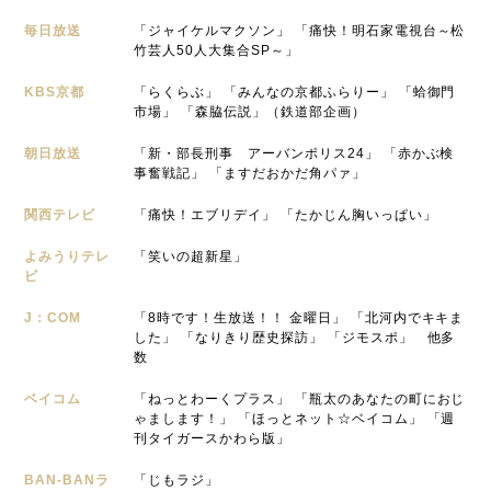
毎日放送
「ジャイケルマクソン」 「痛快！明石家電視台～松
竹芸人50人大集合SP～」
KBS京都
「らくらぶ」 「みんなの京都ふらりー」 「蛤御門
市場」 「森脇伝説」（鉄道部企画）
朝日放送
「新・部長刑事 アーバンポリス24」 「赤かぶ検
事奮戦記」 「ますだおかだ角パァ」
関西テレビ
「痛快！エブリデイ」 「たかじん胸いっぱい」
よみうりテレ
「笑いの超新星」
ビ
J：COM
「8時です！生放送！！ 金曜日」 「北河内でキキま
した」 「なりきり歴史探訪」 「ジモスポ」 他多
数
ベイコム
「ねっとわーくプラス」 「瓶太のあなたの町におじ
ゃまします！」 「ほっとネット☆ベイコム」 「週
刊タイガースかわら版」
BAN-BANラ
「じもラジ」