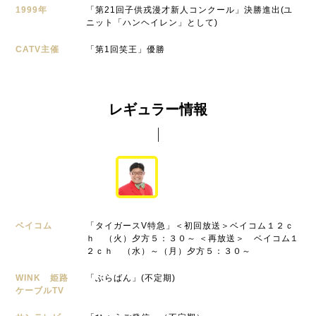
1999年
「第21回子供戎漫才新人コンクール」決勝進出(ユ
ニット「ハンヘイレン」として)
CATV主催
「第1回笑王」優勝
レギュラー情報
ベイコム
「タイガースV特急」＜初回放送＞ベイコム１２ｃ
ｈ （火）夕方５：３０～ ＜再放送＞ ベイコム１
２ｃｈ （水）～（月）夕方５：３０～
WINK 姫路
「ぶらばん」(不定期)
ケーブルTV