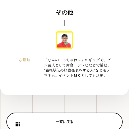
ス」にご招待！
その他
2023.04.01
ニュース
松竹芸能 DAIHATSU 心斎橋角座 ゴールデン演
芸会開催！！
2023.02.09
ニュース
主な活動
「なんのこっちゃね～」のギャグで、ピ
ン芸人として舞台・テレビなどで活動。
アメリカザリガニ柳原のベタバース劇場、3月開
“箱根駅伝の順位発表をする人”などモノ
催決定！
マネも。イベントＭＣとしても活動。
2023.02.09
ニュース
5/7(日)に「アメリカザリガニ柳原のベタバース
劇場」開催！
一覧に戻る
2021.10.11
ニュース