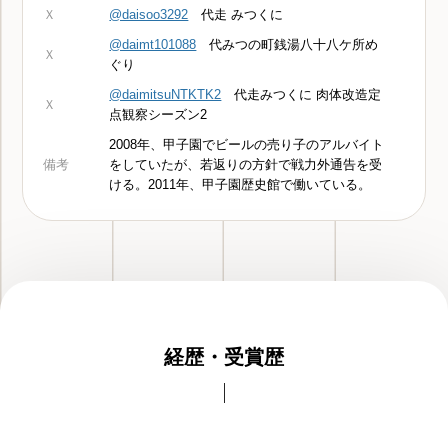
Ｘ
@daisoo3292
代走 みつくに
@daimt101088
代みつの町銭湯八十八ケ所め
Ｘ
ぐり
@daimitsuNTKTK2
代走みつくに 肉体改造定
Ｘ
点観察シーズン2
2008年、甲子園でビールの売り子のアルバイト
備考
をしていたが、若返りの方針で戦力外通告を受
ける。2011年、甲子園歴史館で働いている。
経歴・受賞歴