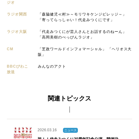
ジオ
ラジオ関西
「森脇健児≪村≫～モリワキケンジビレッジ～」
「寄ってらっしゃい！代走みつくにです」
ラジオ大阪
「代走みつくにが芸人さんとお話するのねーん」
「高岡美樹のべっぴんラジオ」
CM
「芝政ワールドインフォマーシャル」 「ヘリオス大
阪」
BBCびわこ
みんなのアクト
放送
関連トピックス
2026.03.16
ニュース