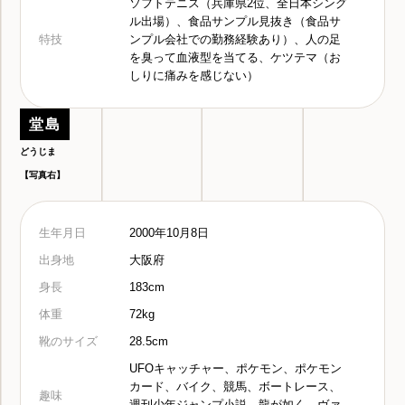
ソフトテニス（兵庫県2位、全日本シング
ル出場）、食品サンプル見抜き（食品サ
特技
ンプル会社での勤務経験あり）、人の足
を臭って血液型を当てる、ケツテマ（お
しりに痛みを感じない）
堂島
どうじま
【写真右】
生年月日
2000年10月8日
出身地
大阪府
身長
183cm
体重
72kg
靴のサイズ
28.5cm
UFOキャッチャー、ポケモン、ポケモン
カード、バイク、競馬、ボートレース、
趣味
週刊少年ジャンプ小説、龍が如く、ヴァ