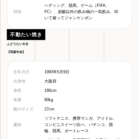
ヘディング、競馬、ゲーム（FIFA、
特技
FC）、炭酸以外の飲み物の一気飲み、叩
いて被ってジャンケンポン
不動たい焼き
ふどうたいやき
【写真中央】
生年月日
1993年5月9日
出身地
大阪府
身長
180cm
体重
80kg
靴のサイズ
27cm
ソフトテニス、携帯マンガ、アイドル、
趣味
コンビニスイーツ比べ、パチンコ、競
輪、競馬、ボートレース