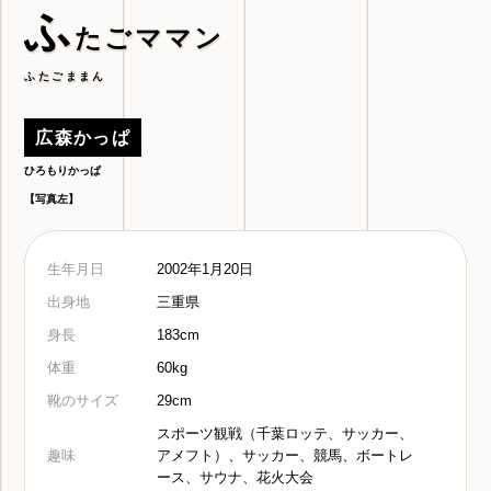
ふ
たごママン
ふたごままん
広森かっぱ
ひろもりかっぱ
【写真左】
生年月日
2002年1月20日
出身地
三重県
身長
183cm
体重
60kg
靴のサイズ
29cm
スポーツ観戦（千葉ロッテ、サッカー、
趣味
アメフト）、サッカー、競馬、ボートレ
ース、サウナ、花火大会