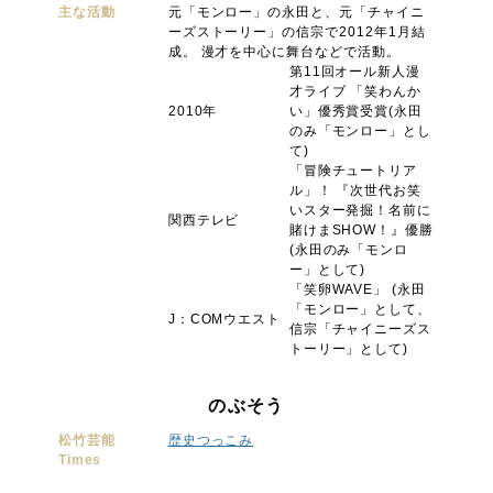
主な活動
元「モンロー」の永田と、元「チャイニ
ーズストーリー」の信宗で2012年1月結
成。 漫才を中心に舞台などで活動。
第11回オール新人漫
才ライブ 「笑わんか
2010年
い」優秀賞受賞(永田
のみ「モンロー」とし
て)
「冒険チュートリア
ル」！ 『次世代お笑
いスター発掘！名前に
関西テレビ
賭けまSHOW！』優勝
(永田のみ「モンロ
ー」として)
「笑卵WAVE」 (永田
「モンロー」として、
J：COMウエスト
信宗「チャイニーズス
トーリー」として)
のぶそう
松竹芸能
歴史つっこみ
Times