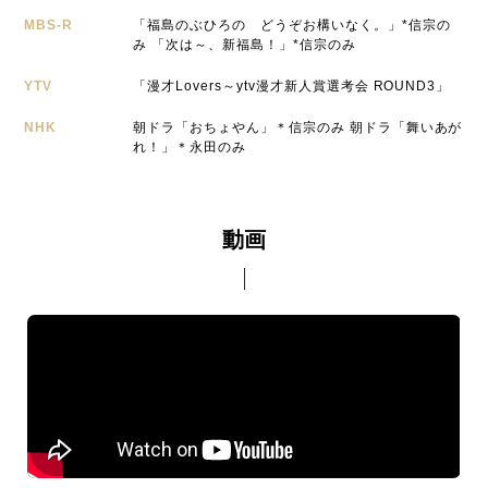
MBS-R
「福島のぶひろの どうぞお構いなく。」*信宗の
み 「次は～、新福島！」*信宗のみ
YTV
「漫才Lovers～ytv漫才新人賞選考会 ROUND3」
NHK
朝ドラ「おちょやん」＊信宗のみ 朝ドラ「舞いあが
れ！」＊永田のみ
動画