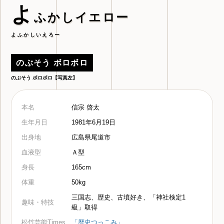
よ
ふかしイエロー
よふかしいえろー
のぶそう ボロボロ
のぶそう ボロボロ【写真左】
本名
信宗 啓太
生年月日
1981年6月19日
出身地
広島県尾道市
血液型
Ａ型
身長
165cm
体重
50kg
三国志、歴史、古墳好き、「神社検定1
趣味・特技
級」取得
松竹芸能Times
「歴史つっこみ」