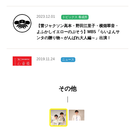
2023.12.01
トピックス 養成所
【雷ジャクソン高本・野田江里子・横畑翠音・
よふかしイエローのぶそう】MBS「らいよんサ
ンタの贈り物～がんばれ大人編～」出演！
2019.11.24
ニュース
いよいよ明日、12月28（土）DAIHATSU 心斎橋
角座にて「カドキング カドファイナル」開
催！！
その他