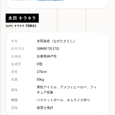
永田 キラキラ
ながた キラキラ【写真右】
本名
永田諭史（ながたさとし）
生年月日
1984年7月17日
出身地
兵庫県神戸市
血液型
O型
身長
175cm
体重
55kg
男性アイドル、アメコミヒーロー、フィ
趣味
ギュア収集
特技
バスケットボール、オムライス作り
資格
保育士免許