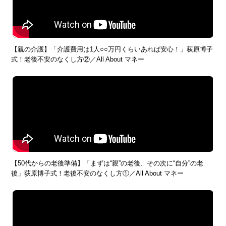
【親の介護】「介護費用は1人○○万円くらいあれば安心！」荻原博子
式！老後不安のなくし方②／All About マネー
【50代からの老後準備】「まずは“親”の老後、その次に“自分”の老
後」荻原博子式！老後不安のなくし方①／All About マネー