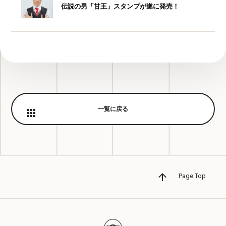
伝説の男「甘王」スタンプが遂に発売！
2017.10.14
ニュース
緒方雅史(甘王)出演 舞台「私のホストちゃん
REBORN～絶唱！大阪ミナミ編～」開催のお知
らせ
一覧に戻る
Page Top