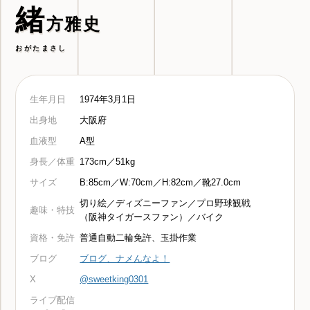
緒
方雅史
おがたまさし
生年月日
1974年3月1日
出身地
大阪府
血液型
A型
身長／体重
173cm／51kg
サイズ
B:85cm／W:70cm／H:82cm／靴27.0cm
切り絵／ディズニーファン／プロ野球観戦
趣味・特技
（阪神タイガースファン）／バイク
資格・免許
普通自動二輪免許、玉掛作業
ブログ
ブログ、ナメんなよ！
X
@sweetking0301
ライブ配信