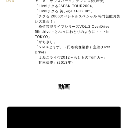
DVD
アニメ「サウスパーク」テレンス役(声優)
「Live!チクるJAPAN TOUR2004」
「Live!チクる 笑いのEXPO2005」
「チクる 2006スペシャルスペシャル 松竹芸能お笑
い大集合！」
「松竹芸能ライブシリーズVOL.2 OverDrive
5th.drive～とぶっにわとりのように・・・in
TOKYO」
「がちぎり」
「STARぼうず」（円谷映像製作）主演(Over
Drive)
「よゐこライヴ2012～もしものfrom A～」
「甘王伝説」(2013年)
動画