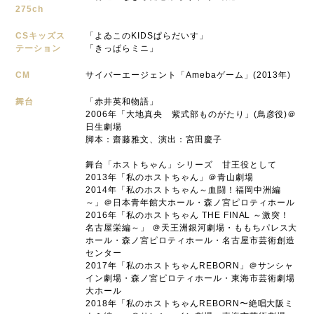
275ch
CSキッズス
「よゐこのKIDSぱらだいす」
テーション
「きっぱらミニ」
CM
サイバーエージェント「Amebaゲーム」(2013年)
舞台
「赤井英和物語」
2006年「大地真央 紫式部ものがたり」(鳥彦役)＠
日生劇場
脚本：齋藤雅文、演出：宮田慶子
舞台「ホストちゃん」シリーズ 甘王役として
2013年「私のホストちゃん」＠青山劇場
2014年「私のホストちゃん～血闘！福岡中洲編
～」＠日本青年館大ホール・森ノ宮ピロティホール
2016年「私のホストちゃん THE FINAL ～激突！
名古屋栄編～」 ＠天王洲銀河劇場・ももちパレス大
ホール・森ノ宮ピロティホール・名古屋市芸術創造
センター
2017年「私のホストちゃんREBORN」＠サンシャ
イン劇場・森ノ宮ピロティホール・東海市芸術劇場
大ホール
2018年「私のホストちゃんREBORN〜絶唱大阪ミ