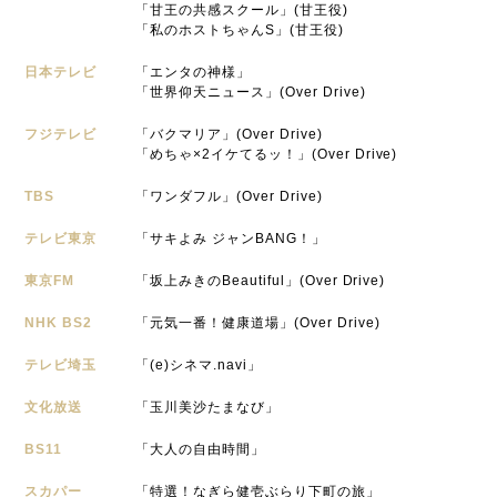
「甘王の共感スクール」(甘王役)
「私のホストちゃんS」(甘王役)
日本テレビ
「エンタの神様」
「世界仰天ニュース」(Over Drive)
フジテレビ
「バクマリア」(Over Drive)
「めちゃ×2イケてるッ！」(Over Drive)
TBS
「ワンダフル」(Over Drive)
テレビ東京
「サキよみ ジャンBANG！」
東京FM
「坂上みきのBeautiful」(Over Drive)
NHK BS2
「元気一番！健康道場」(Over Drive)
テレビ埼玉
「(e)シネマ.navi」
文化放送
「玉川美沙たまなび」
BS11
「大人の自由時間」
スカパー
「特選！なぎら健壱ぶらり下町の旅」