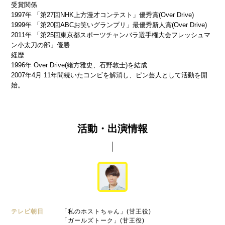
受賞関係
1997年
「第27回NHK上方漫才コンテスト」優秀賞(Over Drive)
1999年
「第20回ABCお笑いグランプリ」最優秀新人賞(Over Drive)
2011年
「第25回東京都スポーツチャンバラ選手権大会フレッシュマ
ン小太刀の部」優勝
経歴
1996年
Over Drive(緒方雅史、石野敦士)を結成
2007年4月 11年間続いたコンビを解消し、ピン芸人として活
動を開
始。
活動・出演情報
テレビ朝日
「私のホストちゃん」(甘王役)
「ガールズトーク」(甘王役)