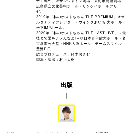
ナミ編〜」＠サンシャイン劇場・東海市芸術劇場・
広島県立文化芸術ホール・サンケイホールブリー
ゼ。
2019年「私のホストちゃん THE PREMIUM」＠オ
ルタナティブシアター・ウインクあいち 大ホール・
松下IMPホール。
2020年「私のホストちゃん THE LAST LIVE」～最
後まで愛をナメんなよ!～＠日本青年館大ホール・名
古屋市公会堂・NHK大阪ホール・チームスマイル
豊洲PIT。
総合プロデュース：鈴木おさむ
脚本・演出：村上大樹
出版