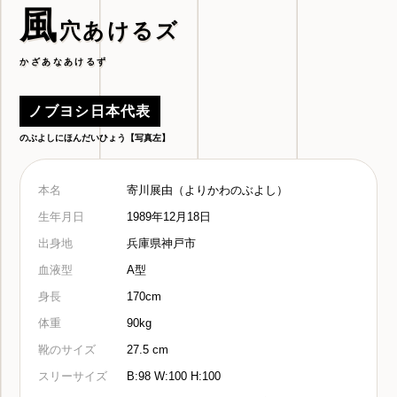
風
穴あけるズ
かざあなあけるず
ノブヨシ日本代表
のぶよしにほんだいひょう【写真左】
本名
寄川展由（よりかわのぶよし）
生年月日
1989年12月18日
出身地
兵庫県神戸市
血液型
A型
身長
170cm
体重
90kg
靴のサイズ
27.5 cm
スリーサイズ
B:98 W:100 H:100