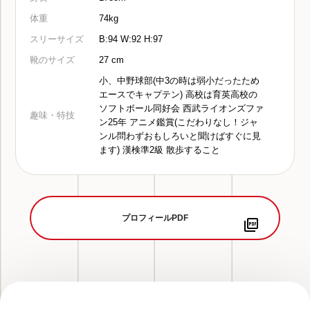
体重
74kg
スリーサイズ
B:94 W:92 H:97
靴のサイズ
27 cm
小、中野球部(中3の時は弱小だったため
エースでキャプテン) 高校は育英高校の
ソフトボール同好会 西武ライオンズファ
趣味・特技
ン25年 アニメ鑑賞(こだわりなし！ジャ
ンル問わずおもしろいと聞けばすぐに見
ます) 漢検準2級 散歩すること
プロフィールPDF