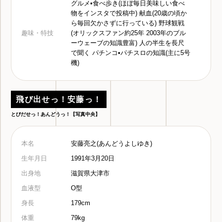
グルメ•食べ歩き(ほぼ毎日美味しい食べ
物をインスタで投稿中) 献血(20歳の頃か
ら毎回欠かさずに行っている) 野球観戦
趣味・特技
(オリックスファン約25年 2003年のブル
ーウェーブの知識豊富) 人の半生を長尺
で聞く パチンコ•パチスロの知識(主に5号
機)
飛び出せっ！安藤っ！
とびだせっ！あんどうっ！【写真中央】
本名
安藤亮之(あんどうよしゆき)
生年月日
1991年3月20日
出身地
滋賀県大津市
血液型
O型
身長
179cm
体重
79kg