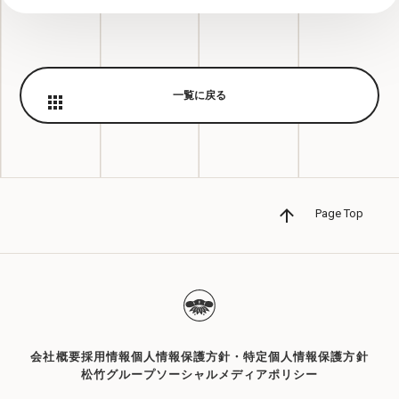
風穴あけるズ公式グッズ 松竹芸能オンライン
ストアにて12/24(水)発売！
一覧に戻る
2024.07.05
ニュース
風穴あけるズの上京記念ライブ 第2弾の開催が決
定！
2024.01.27
ニュース
Page Top
風穴あけるズ 東京進出記念「風穴きたるズ～
上京祝いの日」ライブ開催決定！！
2023.04.01
ニュース
風穴あけるズ 東京単独ライブが開催決定！
会社概要
採用情報
個人情報保護方針・特定個人情報保護方針
松竹グループソーシャルメディアポリシー