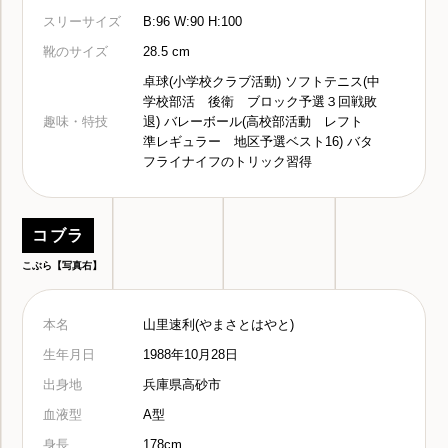
スリーサイズ
B:96 W:90 H:100
靴のサイズ
28.5 cm
卓球(小学校クラブ活動) ソフトテニス(中
学校部活 後衛 ブロック予選３回戦敗
趣味・特技
退) バレーボール(高校部活動 レフト
準レギュラー 地区予選ベスト16) バタ
フライナイフのトリック習得
コブラ
こぶら【写真右】
本名
山里速利(やまさとはやと)
生年月日
1988年10月28日
出身地
兵庫県高砂市
血液型
A型
身長
178cm