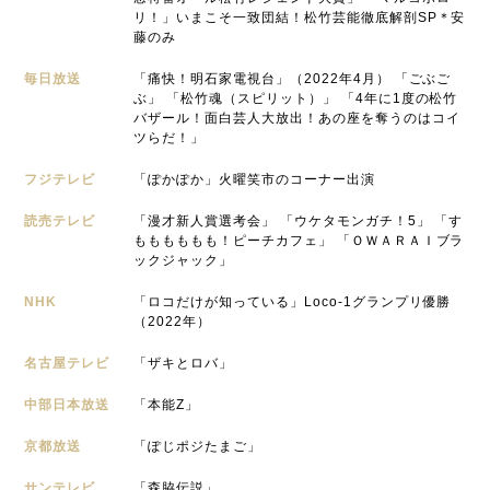
リ！」いまこそ一致団結！松竹芸能徹底解剖SP＊安
藤のみ
毎日放送
「痛快！明石家電視台」（2022年4月） 「ごぶご
ぶ」 「松竹魂（スピリット）」 「4年に1度の松竹
バザール！面白芸人大放出！あの座を奪うのはコイ
ツらだ！」
フジテレビ
「ぽかぽか」火曜笑市のコーナー出演
読売テレビ
「漫才新人賞選考会」 「ウケタモンガチ！5」 「す
もももももも！ピーチカフェ」 「ＯＷＡＲＡＩブラ
ックジャック」
NHK
「ロコだけが知っている」Loco-1グランプリ優勝
（2022年）
名古屋テレビ
「ザキとロバ」
中部日本放送
「本能Z」
京都放送
「ぽじポジたまご」
サンテレビ
「森脇伝説」