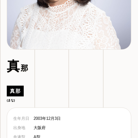
真
那
真那
(まな)
生年月日
2003年12月3日
出身地
大阪府
血液型
A型