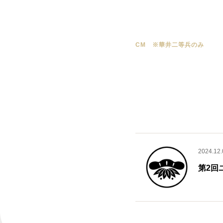
CM ※華井二等兵のみ
2024.12.
第2回