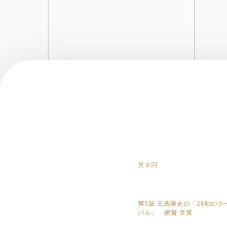
第９回
第5回 三池崇史の「26秒のカ
バル」 銅賞 受賞