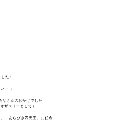
りました！
い～ 」
のみなさんのおかげでした」
トリオザスリーとして）
て、「あらびき四天王」に任命