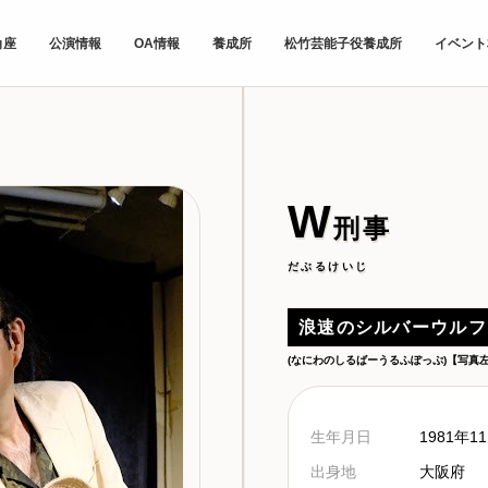
角座
公演情報
OA情報
養成所
松竹芸能子役養成所
イベント
W
刑事
だぶるけいじ
浪速のシルバーウルフ
(なにわのしるばーうるふぽっぷ)【写真
生年月日
1981年1
出身地
大阪府