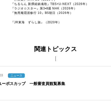
『ちるらん 新撰組鎮魂歌』TBS×U-NEXT（2026年）
『ラジオ☆︎スター』第3•8週 NHK（2026年）
『無用庵隠居修行 10』BS朝日（2026年）
『JR東海 ずらし旅』（2020年）
関連トピックス
03
ニュース
ユーポスカップ 一般審査員観覧募集