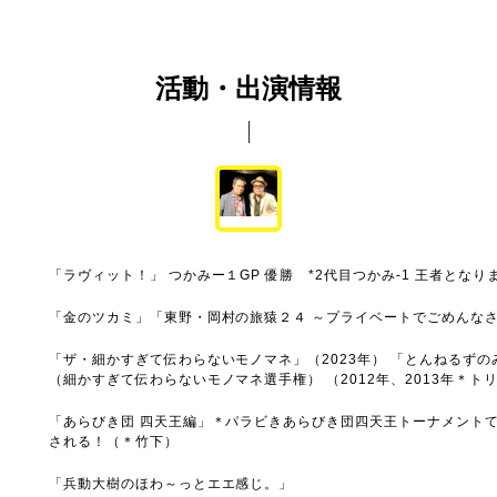
活動・出演情報
「ラヴィット！」 つかみー１GP 優勝 *2代目つかみ-1 王者とな
「金のツカミ」「東野・岡村の旅猿２４ ～プライベートでごめんなさ
「ザ・細かすぎて伝わらないモノマネ」（2023年） 「とんねるず
（細かすぎて伝わらないモノマネ選手権） （2012年、2013年＊
「あらびき団 四天王編」＊パラビきあらびき団四天王トーナメント
される！（＊竹下）
「兵動大樹のほわ～っとエエ感じ。」