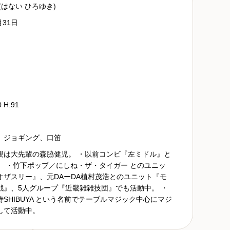
(はない ひろゆき)
月31日
0 H:91
、ジョギング、口笛
親は大先輩の森脇健児。 ・以前コンビ『左ミドル』と
。 ・竹下ポップ／にしね・ザ・タイガー とのユニッ
オザスリー』、元DAーDA植村茂浩とのユニット『モ
戦』、5人グループ『近畿雑雑技団』でも活動中。 ・
SHIBUYA という名前でテーブルマジック中心にマジ
して活動中。