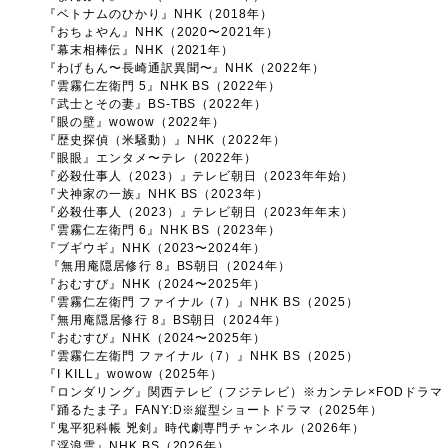
『ベトナムのひかり』NHK（2018年）
『おちょやん』NHK（2020〜2021年）
『幕末相棒伝』NHK（2021年）
『わげもん〜長崎通訳異聞〜』NHK（2022年）
『雲霧仁左衛門 5』NHK BS（2022年）
『武士とその妻』BS-TBS（2022年）
『眼の壁』wowow（2022年）
『歴史探偵（米騒動）』NHK（2022年）
『眼眼』エンタメ〜テレ（2022年）
『必殺仕事人（2023）』テレビ朝日（2023年年始）
『犬神家の一族』NHK BS（2023年）
『必殺仕事人（2023）』テレビ朝日（2023年年末）
『雲霧仁左衛門 6』NHK BS（2023年）
『ブギウギ』NHK（2023〜2024年）
『無用庵隠居修行 8』BS朝日（2024年）
『おむすび』NHK（2024〜2025年）
『雲霧仁左衛門 ファイナル（7）』NHK BS（2025）
『無用庵隠居修行 8』BS朝日（2024年）
『おむすび』NHK（2024〜2025年）
『雲霧仁左衛門 ファイナル（7）』NHK BS（2025）
『I KILL』wowow（2025年）
『ロンダリング』関西テレビ（フジテレビ）※カンテレ×FODドラマ（
『踊るたま子』FANY:D※縦型ショートドラマ（2025年）
『鬼平犯科帳 兇剣』時代劇専門チャンネル（2026年）
『浮浪雲』NHK BS（2026年）