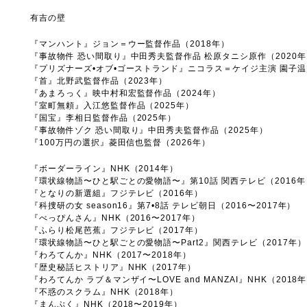
有吉の壁
『マンハント』ジョン＝ウー監督作品（2018年）
『事故物件 恐い間取り』中田秀夫監督作品 松原タニシ原作（2020年
『プリズナーズ•オブ•ゴーストランド』ニコラス＝ケイジ主演 園子温
『首』北野武監督作品（2023年）
『あまろっく』映中村和宏監督作品（2024年）
『室町無頼』入江悠監督作品（2025年）
『国宝』李相日監督作品（2025年）
『事故物件ゾク 恐い間取り』中田秀夫監督作品（2025年）
『100万円の選択』菱田信也監督（2026年）
『ボーダーライン』NHK（2014年）
『環状線物語〜ひと駅ごとの愛物語〜』第10話 関西テレビ（2016年
『となりの新選組』フジテレビ（2016年）
『科捜研の女 season16』第7•8話 テレビ朝日（2016〜2017年）
『べっぴんさん』NHK（2016〜2017年）
『ふらり松尾芭蕉』フジテレビ（2017年）
『環状線物語〜ひと駅ごとの愛物語〜Part2』関西テレビ（2017年）
『わろてんか』NHK（2017〜2018年）
『歴史秘話ヒストリア』NHK（2017年）
『わろてんか ラブ＆マンザイ〜LOVE and MANZAI』NHK（2018
『不惑のスクラム』NHK（2018年）
『まんぷく』NHK（2018〜2019年）