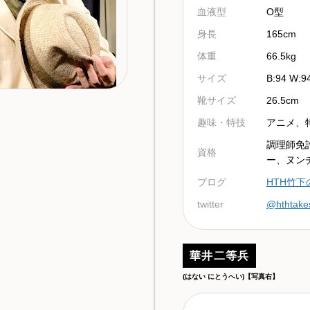
血液型
O型
身長
165cm
体重
66.5kg
サイズ
B:94 W:9
靴サイズ
26.5cm
趣味・特技
アニメ、
調理師免
資格
ー、ヌン
ブログ
HTH竹
twitter
@hthtakes
華井二等兵
(はない にとうへい)【写真右】