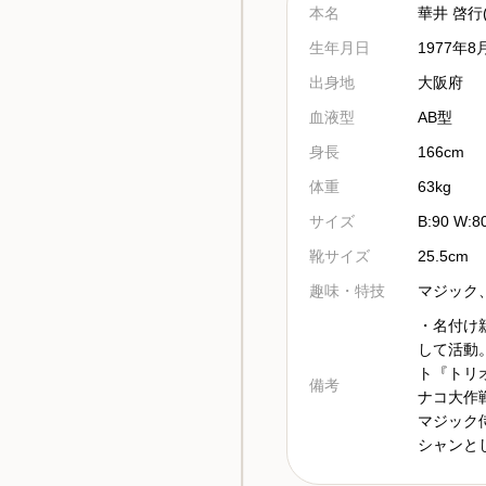
本名
華井 啓行
生年月日
1977年8
出身地
大阪府
血液型
AB型
身長
166cm
体重
63kg
サイズ
B:90 W:8
靴サイズ
25.5cm
趣味・特技
マジック
・名付け
して活動
ト『トリ
備考
ナコ大作
マジック侍
シャンと