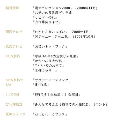
朝日放送
「漫才コレクション2008」（2008年11月）
「お笑いの反政府ゲリラ達」
「リビドーの乱」
「月刊爆笑ライブ」
関西テレビ
「たかじん胸いっぱい」（2009年1月）
「関ジャニ∞ ジャニ勉」（2008年10月）
読売テレビ
「お笑いネットワーク」
KBS京都
「珍獣DA-DAの逆境じゃ最強」
「かたつむり大作戦」
「T・K・Oのおきて」
「京都ふらりー」
KBS京都ラ
「サタデーミーティング」
ジオ
「Girl’s魂」
J：COM
「8時です！生放送！！ 金曜日」
びわ湖放送
「みんなで考えよう職場での人権問題」（コント）
阪神シティケ
「ねっとわーくプラス」