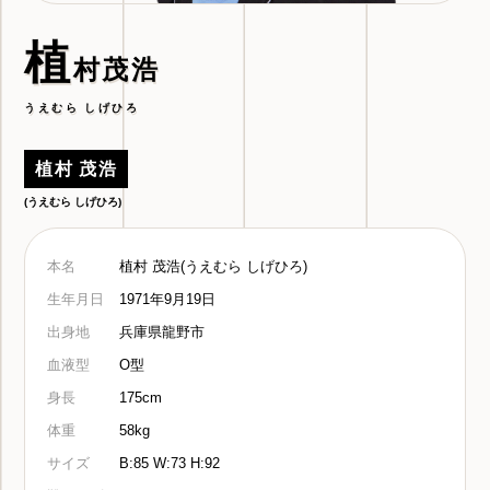
植
村茂浩
うえむら しげひろ
植村 茂浩
(うえむら しげひろ)
本名
植村 茂浩(うえむら しげひろ)
生年月日
1971年9月19日
出身地
兵庫県龍野市
血液型
O型
身長
175cm
体重
58kg
サイズ
B:85 W:73 H:92