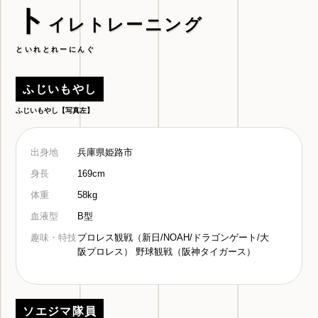
ト
イレトレーニング
といれとれーにんぐ
ふじいもやし
ふじいもやし【写真左】
出身地
兵庫県姫路市
身長
169cm
体重
58kg
血液型
B型
趣味・特技
プロレス観戦（新日/NOAH/ドラゴンゲート/大
阪プロレス） 野球観戦（阪神タイガース）
ソエジマ隊員