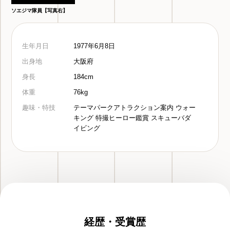
ソエジマ隊員【写真右】
生年月日
1977年6月8日
出身地
大阪府
身長
184cm
体重
76kg
趣味・特技
テーマパークアトラクション案内 ウォー
キング 特撮ヒーロー鑑賞 スキューバダ
イビング
経歴・受賞歴