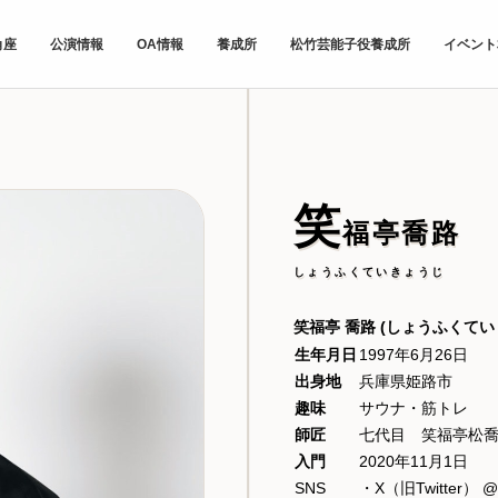
角座
公演情報
OA情報
養成所
松竹芸能子役養成所
イベント
笑
福亭喬路
しょうふくていきょうじ
笑福亭 喬路
(しょうふくてい
生年月日
1997年6月26日
出身地
兵庫県姫路市
趣味
サウナ・筋トレ
師匠
七代目 笑福亭松
入門
2020年11月1日
SNS
・X（旧Twitter） @K