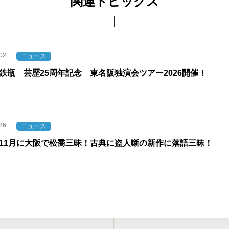
関連トピックス
02
ニュース
鉄瓶 芸歴25周年記念 東名阪独演会ツアー2026開催！
26
ニュース
11月に大阪で松喬三昧！古典に盗人噺の新作に落語三昧！