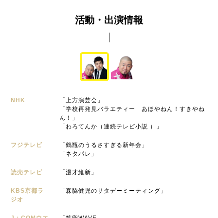
活動・出演情報
NHK
「上方演芸会」
「学校再発見バラエティー あほやねん！すきやね
ん！」
「わろてんか（連続テレビ小説 ）」
フジテレビ
「鶴瓶のうるさすぎる新年会」
「ネタパレ」
読売テレビ
「漫才維新」
KBS京都ラ
「森脇健児のサタデーミーティング」
ジオ