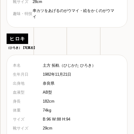
靴サイズ
28cm
串カツをあげるのがウマイ・絵をかくのがウマ
趣味・特技
イ
ヒロキ
（ひろき）【写真右】
本名
土方 拓軌（ひじかた ひろき）
生年月日
1982年11月21日
出身地
奈良県
血液型
AB型
身長
182cm
体重
74kg
サイズ
B:96 W:88 H:94
靴サイズ
29cm