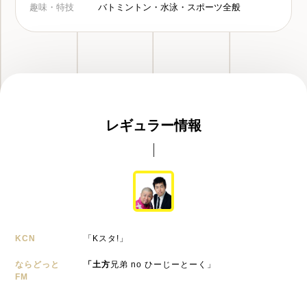
趣味・特技
バトミントン・水泳・スポーツ全般
レギュラー情報
KCN
「Kスタ!」
ならどっと
「土方
兄弟 no ひーじーとーく」
FM