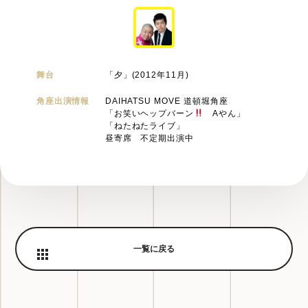
舞台
「夕」(2012年11月)
角座出演情報
DAIHATSU MOVE 道頓堀角座
「お笑いヘップバーン
Aやん」
「ねたねたライブ」
昼寄席 不定期出演中
一覧に戻る