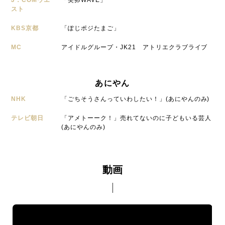
J：COMウエ
「笑卵WAVE」
スト
KBS京都
「ぽじポジたまご」
MC
アイドルグループ・JK21 アトリエクラブライブ
あにやん
NHK
「ごちそうさんっていわしたい！」(あにやんのみ)
テレビ朝日
「アメトーーク！」売れてないのに子どもいる芸人
(あにやんのみ)
動画