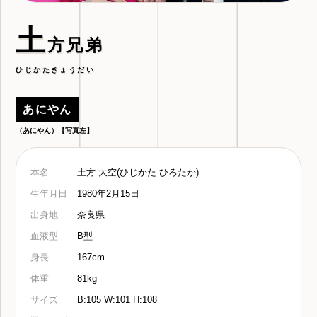
土
方兄弟
ひじかたきょうだい
あにやん
（あにやん）【写真左】
本名
土方 大空(ひじかた ひろたか)
生年月日
1980年2月15日
出身地
奈良県
血液型
B型
身長
167cm
体重
81kg
サイズ
B:105 W:101 H:108