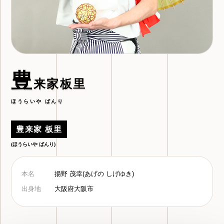
豊
来家板里
ほうらいや ばんり
豊来家 板里
(ほうらいや ばんり)
本名
揚野 茂幸(あげの しげゆき)
出身地
大阪府大阪市