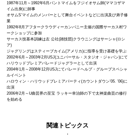
1987年11月～1992年6月
パントマイムをフジイオサム師(ママコザマ
イム出身)に師事
オサムS’マイムのメンバーとして舞台イベントなどに出演及び弟子修
業
1992年8月
アフタークラウディーカンパニー主催の国際サーカス村ワ
ークショップに参加
サーカス技基本訓練は左 公社(雑技団)クラウニングはサーシャ(ロシ
ア)
ジャグリングはスティーブカイム(アメリカ)に指導を受け基礎を学ぶ
2002年6月～2003年2月
USJ(ユニバーサル・スタジオ・ジャパン)にて
ハリウッドプレミアパレードジャグラーとして出演
2004年1月～2008年12月
USJにてパレードヘルプ・グループスペシャ
ルイベント
ハロウィン・ハリウッドプレミアパーティ(カウントダウン’05. ’06)に
出演
2006年2月～
U曲芸界の至宝 ラッキー幸治師の下で太神楽曲芸の修行
を始める
関連トピックス