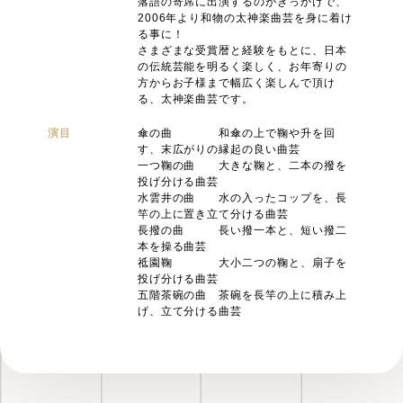
落語の寄席に出演するのがきっかけで、
2006年より和物の太神楽曲芸を身に着け
る事に！
さまざまな受賞暦と経験をもとに、日本
の伝統芸能を明るく楽しく、お年寄りの
方からお子様まで幅広く楽しんで頂け
る、太神楽曲芸です。
演目
傘の曲 和傘の上で鞠や升を回
す、末広がりの縁起の良い曲芸
一つ鞠の曲 大きな鞠と、二本の撥を
投げ分ける曲芸
水雲井の曲 水の入ったコップを、長
竿の上に置き立て分ける曲芸
長撥の曲 長い撥一本と、短い撥二
本を操る曲芸
祗園鞠 大小二つの鞠と、扇子を
投げ分ける曲芸
五階茶碗の曲 茶碗を長竿の上に積み上
げ、立て分ける曲芸