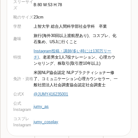
スリーサイ
B:80 W:53 H:78
ズ
靴のサイズ
23cm
学歴
上智大学 総合人間科学部社会学科 卒業
旅行(海外30回以上渡航歴あり)、コスプレ、化
趣味
石集め、USJに行くこと
Instagram投稿・講師(多い時には130万リー
特技
チ)
、老若男女1人7役ナレーション、心理カウ
ンセリング、株取引(取引歴10年以上)
米国NLP協会認定 NLPプラクティショナー修
免許・資格
了、コミュニケーション心理カウンセラー、一
般社団法人社会調査協会認定社会調査士
公式X
@JUMY416235001
公式
jumy_as
Instagram
コスプレ
jumy_cosplay
Instagram