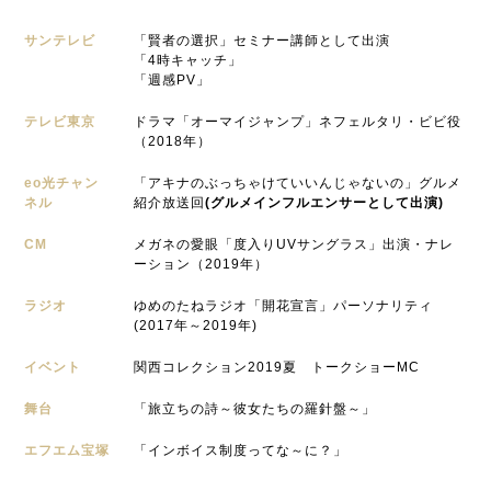
サンテレビ
「賢者の選択」セミナー講師として出演
「4時キャッチ」
「週感PV」
テレビ東京
ドラマ「オーマイジャンプ」ネフェルタリ・ビビ役
（2018年）
eo光チャン
「アキナのぶっちゃけていいんじゃないの」グルメ
ネル
紹介放送回
(グルメインフルエンサーとして出演)
CM
メガネの愛眼「度入りUVサングラス」出演・ナレ
ーション（2019年）
ラジオ
ゆめのたねラジオ「開花宣言」パーソナリティ
(2017年～2019年)
イベント
関西コレクション2019夏 トークショーMC
舞台
「旅立ちの詩～彼女たちの羅針盤～」
エフエム宝塚
「インボイス制度ってな～に？」