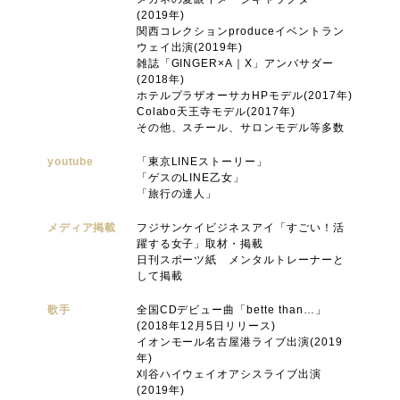
(2019年)
関西コレクションproduceイベントラン
ウェイ出演(2019年)
雑誌「GINGER×A｜X」アンバサダー
(2018年)
ホテルプラザオーサカHPモデル(2017年)
Colabo天王寺モデル(2017年)
その他、スチール、サロンモデル等多数
youtube
「東京LINEストーリー」
「ゲスのLINE乙女」
「旅行の達人」
メディア掲載
フジサンケイビジネスアイ「すごい！活
躍する女子」取材・掲載
日刊スポーツ紙 メンタルトレーナーと
して掲載
歌手
全国CDデビュー曲「bette than…」
(2018年12月5日リリース)
イオンモール名古屋港ライブ出演(2019
年)
刈谷ハイウェイオアシスライブ出演
(2019年)