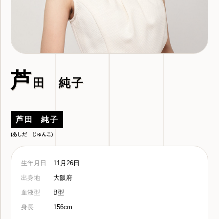
芦
田 純子
芦田 純子
(あしだ じゅんこ)
生年月日
11月26日
出身地
大阪府
血液型
B型
身長
156cm