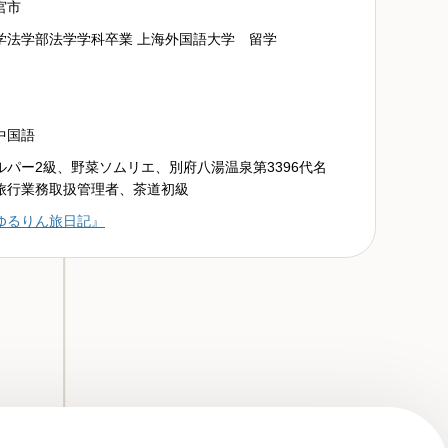
宮市
学法学部法学学科卒業 上海外国語大学 留学
中国語
ルパー2級、野菜ソムリエ、別府八湯温泉第3396代名
旅行業務取扱管理者、茶道初級
ゆるりん旅日記』