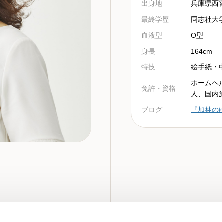
出身地
兵庫県西
最終学歴
同志社大
血液型
O型
身長
164cm
特技
絵手紙・
ホームヘ
免許・資格
人、国内
ブログ
『加林の