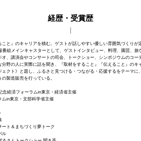
経歴・受賞歴
ること』のキャリアを積む。ゲストが話しやすい優しい雰囲気づくりが
情報番組メインキャスターとして、ゲストインタビュー、料理、園芸、旅
ジオ、講演会やコンサートの司会、トークショー、シンポジウムのコー
な分野の人に実際に話を聞き、『取材をすること』『伝えること』のキ
ジェクト》と題し、ふるさと見つける・つながる・応援するをテーマに
うの製造販売を行っている。
年記念経済フォーラムin東京・経済省主催
ムin東京・文部科学省主催
ト
典
サート＆まちづくり夢トーク
バル
ぼるさんトークショー 聞き手