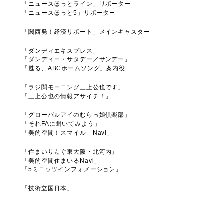
「ニュースほっとライン」リポーター
「ニュースほっと5」リポーター
「関西発！経済リポート」メインキャスター
「ダンディエキスプレス」
「ダンディー・サタデー／サンデー」
「甦る、ABCホームソング」案内役
「ラジ関モーニング三上公也です」
「三上公也の情報アサイチ！」
「グローバルアイのむらっ娘倶楽部」
「それFAに聞いてみよう」
「美的空間！スマイル Navi」
「住まいりんぐ東大阪・北河内」
「美的空間住まいるNavi」
「5ミニッツインフォメーション」
「技術立国日本」