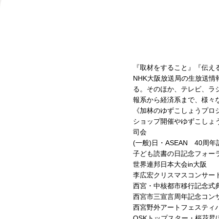
『取材をすること』『伝え
NHK大阪放送局の生放送
る。そのほか、テレビ、ラ
報系から経済系まで、様々
《加林のゆずこしょうプロ
ショップ開催やゆずこしょ
司会
(一般)
日・ASEAN 40周
子ども読書の日記念フォーラ
世界連邦日本大会in大阪
李広宏クリスマスコンサー
西宮・中核都市移行記念式
西宮市三宣言周年記念コン
西宮野外アートフェスティ
OSKトップスター・桜花昇