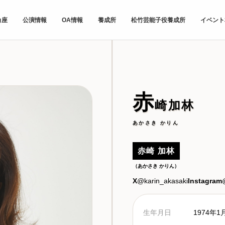
角座
公演情報
OA情報
養成所
松竹芸能子役養成所
イベント
赤
崎加林
あかさき かりん
赤崎 加林
（あかさき かりん）
X
@karin_akasaki
Instagram
生年月日
1974年1