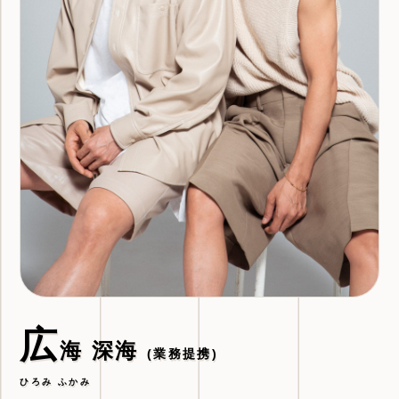
広
海 深海
(業務提携)
ひろみ ふかみ