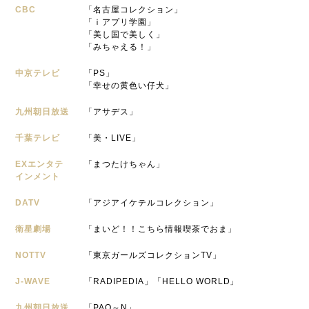
CBC
「名古屋コレクション」
「ｉアプリ学園」
「美し国で美しく」
「みちゃえる！」
中京テレビ
「PS」
「幸せの黄色い仔犬」
九州朝日放送
「アサデス」
千葉テレビ
「美・LIVE」
EXエンタテ
「まつたけちゃん」
インメント
DATV
「アジアイケテルコレクション」
衛星劇場
「まいど！！こちら情報喫茶でおま」
NOTTV
「東京ガールズコレクションTV」
J-WAVE
「RADIPEDIA」「HELLO WORLD」
九州朝日放送
「PAO～N」