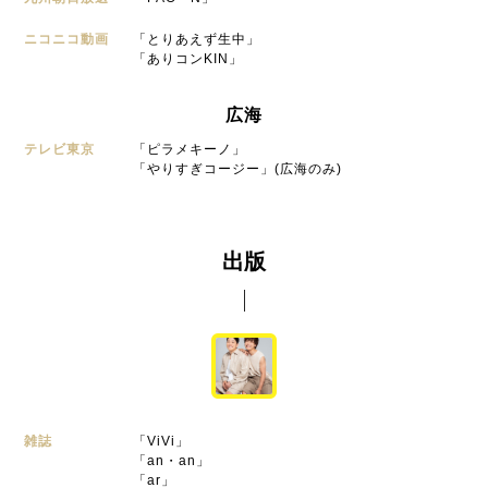
ニコニコ動画
「とりあえず生中」
「ありコンKIN」
広海
テレビ東京
「ピラメキーノ」
「やりすぎコージー」(広海のみ)
出版
雑誌
「ViVi」
「an・an」
「ar」