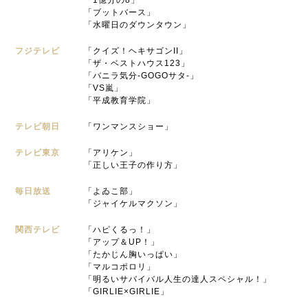
「1億分の8」
「ブットバース」
「水曜日のダウンタウン」
フジテレビ
「クイズ！ヘキサゴンII」
「ザ・ベストハウス123」
「バニラ気分-GOGOサタ-」
「VS嵐」
「平成教育学院」
テレビ朝日
「ワンマンスショー」
テレビ東京
「アリケン」
「正しい王子の作り方」
毎日放送
「よゐこ部」
「ジャイケルマクソン」
関西テレビ
「ハピくるっ！」
「アップ＆UP！」
「たかじん胸いっぱい」
「マルコポロリ」
「明るいサバイバル人生の達人スペシャル！」
「GIRLIE×GIRLIE」