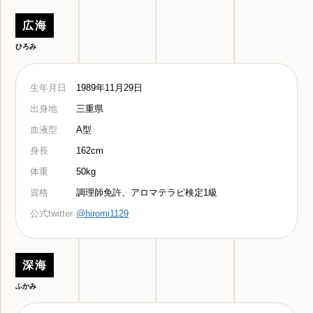
広海
ひろみ
生年月日
1989年11月29日
出身地
三重県
血液型
A型
身長
162cm
体重
50kg
資格
調理師免許、アロマテラピ検定1級
公式twitter
@hiromi1129
深海
ふかみ