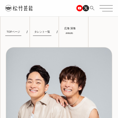
広海 深海
TOPページ
タレント一覧
(業務提携)