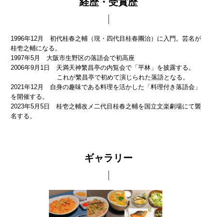
経歴・受賞歴
1996年12月 初代桂春之輔（現・四代目桂春團治）に入門。芸名が
桂壱之輔になる。
1997年5月 大阪市生野区の落語会で初高座
2006年9月1日 天満天神繁昌亭の内覧会で「平林」を披露する。
これが繁昌亭で初めて演じられた落語となる。
2021年12月 自身の趣味である料理を活かした「料理付き落語会」
を開催する。
2023年5月5日 桂壱之輔改メ二代目桂春之輔を国立文楽劇場にて襲
名する。
ギャラリー