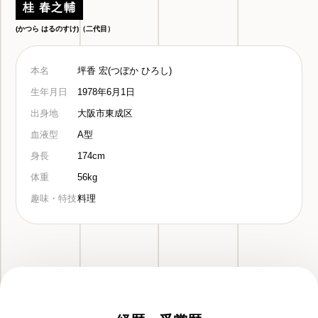
桂 春之輔
(かつら はるのすけ)（二代目）
本名
坪香 宏(つぼか ひろし)
生年月日
1978年6月1日
出身地
大阪市東成区
血液型
A型
身長
174cm
体重
56kg
趣味・特技
料理