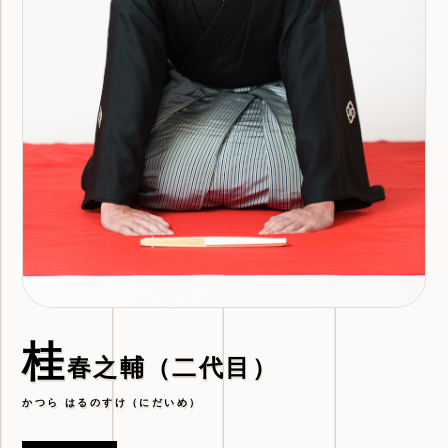
桂
春之輔（二代目）
かつら はるのすけ（にだいめ）