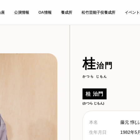
角座
公演情報
OA情報
養成所
松竹芸能子役養成所
イベント
桂
治門
かつら じもん
桂 治門
(かつら じもん)
本名
藤元 惇(
生年月日
1982年5