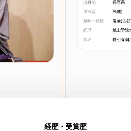
出身地
兵庫県
血液型
AB型
趣味・特技
漫画(古
経歴
桃山学院
師匠
桂小春團
経歴・受賞歴