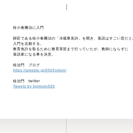
桂小春團治に入門
師匠である桂小春團治の「冷蔵庫哀詩」を聞き、落語はすごい芸だと
入門を志願する。
教育免許を取るために教育実習まで行っていたが、教師にならずに
落語家になる事を決意。
桂治門 ブログ
https://ameblo.jp/0505jimon/
桂治門 twitter
Tweets by fujimoto505