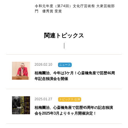
令和元年度（第74回）文化庁芸術祭 大衆芸能部
門 優秀賞 受賞
関連トピックス
2026.02.10
ニュース
桂梅團治、今年は3ケ月！心斎橋角座で芸歴46周
年記念独演会を開催
2025.01.27
トピックス 公演
桂梅團治、心斎橋角座で芸歴45周年の記念独演
会を2025年3月より６ヶ月開催決定！