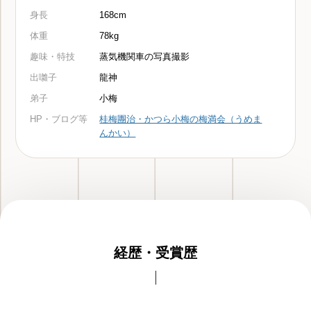
身長
168cm
体重
78kg
趣味・特技
蒸気機関車の写真撮影
出囃子
龍神
弟子
小梅
HP・ブログ等
桂梅團治・かつら小梅の梅満会（うめま
んかい）
経歴・受賞歴