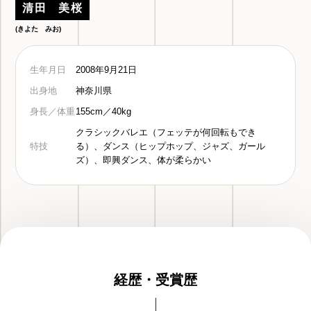
清田 美桜
(きよた みお)
生年月日
2008年9月21日
出身地
神奈川県
身長／体重
155cm／40kg
クラシックバレエ（フェッテが何回転もでき
特技
る）、ダンス（ヒップホップ、ジャズ、ガール
ズ）、即興ダンス、体が柔らかい
経歴・受賞歴