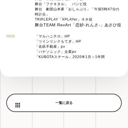
舞台「フクキタル」 バンビ役
舞台 劇団山本家「おしゃぶり」「午前5時47分の
時計台」
TRIPLEPLAY「XPLAYer」ネネ役
舞台TEAM RevArt「恋砂-れんさ-」あさひ役
WEB
「マルハニチロ」HP
「ツインリンクもてぎ」HP
「名鉄不動産」pv
「パナソニック」企業pv
「KUBOTAスチール」2020年1月～1年間
一覧に戻る