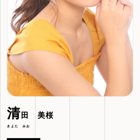
清
田 美桜
きよた みお