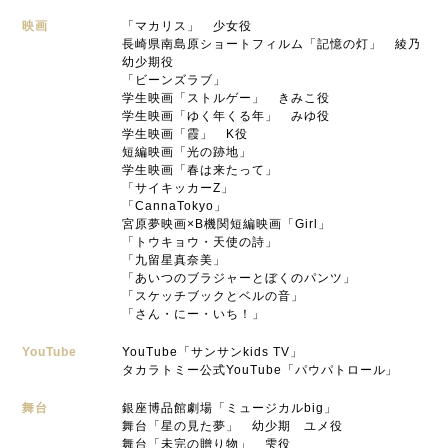
映画
「マカリス」 少女役
長崎県南島原ショートフィルム「記憶の灯」 綾乃
幼少期役
「ビーンズラブ」
学生映画「ストルゲー」 きみこ役
学生映画「ゆく年くる年」 みゆ役
学生映画「霞」 K役
短編映画「光の跡地」
学生映画「春は来たって」
「サイキッカーZ」
「CannaTokyo」
宮原夢映画×B機関短編映画「Girl」
「トウキョウ・天使の詩」
「九留星真奈美」
「あいつのブラジャーとぼくのパンツ」
「スケッチブックとベルの音」
「さん・にー・いち！」
YouTube
YouTube「サンサンkids TV」
タカラトミー公式YouTube「パウパトロール」
舞台
銀座博品館劇場「ミュージカルbig」
舞台「星の見た夢」 幼少期 ユメ役
舞台「未完の贈り物」 雫役