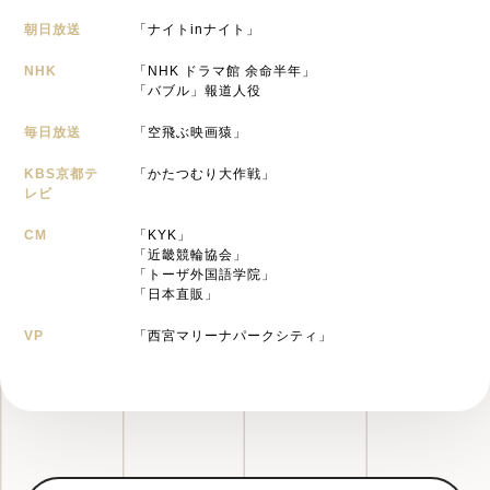
朝日放送
「ナイトinナイト」
NHK
「NHK ドラマ館 余命半年」
「バブル」報道人役
毎日放送
「空飛ぶ映画猿」
KBS京都テ
「かたつむり大作戦」
レビ
CM
「KYK」
「近畿競輪協会」
「トーザ外国語学院」
「日本直販」
VP
「西宮マリーナパークシティ」