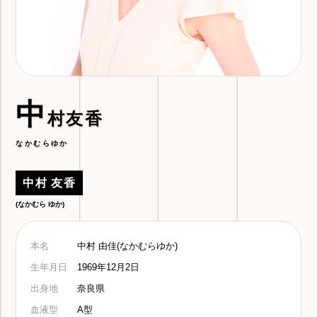
中
村友香
なかむらゆか
中村 友香
(なかむら ゆか)
本名
中村 由佳(なかむらゆか)
生年月日
1969年12月2日
出身地
奈良県
血液型
A型