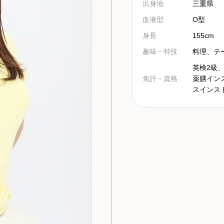
出身地
三重県
血液型
O型
身長
155cm
趣味・特技
料理、テ
英検2級
免許・資格
薬膳イン
スインス