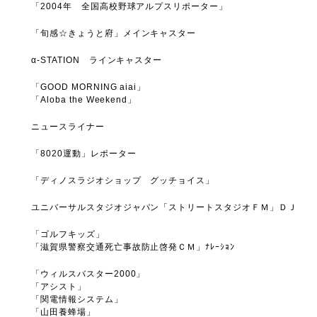
「2004年 全国高校野球アルプスリポーター」
「旬感☆きょうと府」メインキャスター
α-STATION ラインキャスター
「GOOD MORNING aiai」
「Aloba the Weekend」
ニュースライナー
「8020運動」レポーター
「ディノスラジオショップ グッチョイス」
ユニバーサルスタジオジャパン「ストリートスタジオＦＭ」ＤＪ
「ゴルフキッズ」
「滋賀県警察交通死亡事故防止啓発ＣＭ」ﾅﾚｰｼｮﾝ
「ウィルスバスター2000」
「アシスト」
「関電情報システム」
「山田養蜂場」