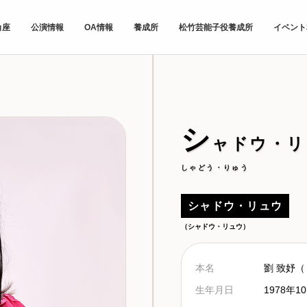
角座
公演情報
OA情報
養成所
松竹芸能子役養成所
イベント
シ
ャドウ・リ
しゃどう・りゅう
シャドウ・リュウ
（シャドウ・リュウ）
本名
劉 致妤
生年月日
1978年1