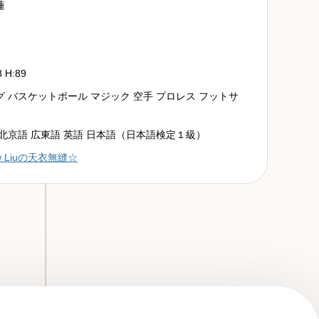
蓮
8 H:89
 バスケットボール マジック 空手 プロレス フットサ
北京語 広東語 英語 日本語（日本語検定１級）
w Liuの天衣無縫☆