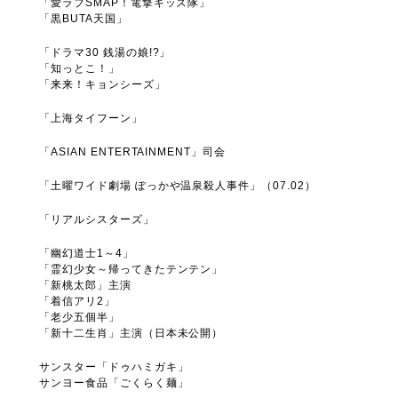
「愛ラブSMAP！電撃キッズ隊」
「黒BUTA天国」
「ドラマ30 銭湯の娘!?」
「知っとこ！」
「来来！キョンシーズ」
「上海タイフーン」
「ASIAN ENTERTAINMENT」司会
「土曜ワイド劇場 ぽっかや温泉殺人事件」（07.02）
「リアルシスターズ」
「幽幻道士1～4」
「霊幻少女～帰ってきたテンテン」
「新桃太郎」主演
「着信アリ2」
「老少五個半」
「新十二生肖」主演（日本未公開）
サンスター「ドゥハミガキ」
サンヨー食品「ごくらく麺」