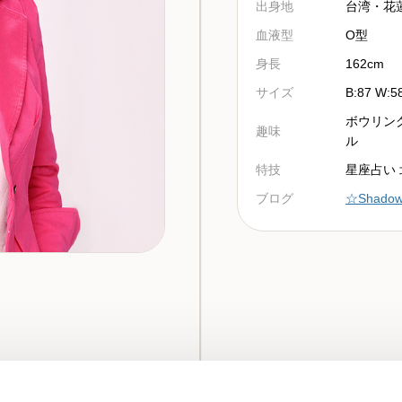
出身地
台湾・花
血液型
O型
身長
162cm
サイズ
B:87 W:5
ボウリング
趣味
ル
特技
星座占い 
ブログ
☆Shado