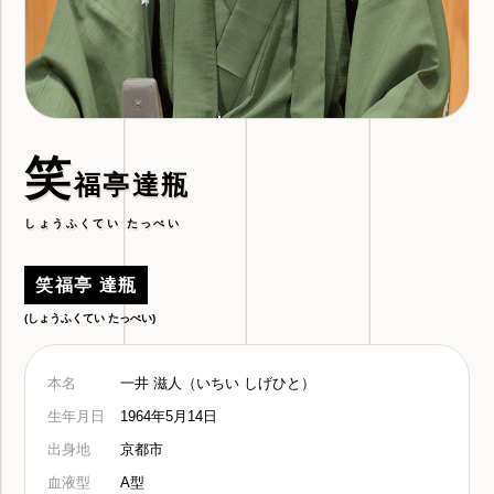
笑
福亭達瓶
しょうふくてい たっぺい
笑福亭 達瓶
(しょうふくてい たっぺい)
本名
一井 滋人（いちい しげひと）
生年月日
1964年5月14日
出身地
京都市
血液型
A型