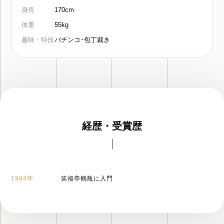
身長
170cm
体重
55kg
趣味・特技
パチンコ･包丁裁き
経歴・受賞歴
1984年
笑福亭鶴瓶に入門