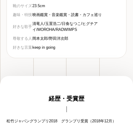
靴のサイズ
23.5cm
趣味・特技
映画鑑賞・音楽鑑賞・読書・カフェ巡り
清竜人/玉置浩二/日食なつこ/ヒグチア
好きな歌手
イ/MOROHA/RADWIMPS
尊敬する人
岡本太郎/野田洋次郎
好きな言葉
keep in going
経歴・受賞歴
松竹ジャパングランプリ2018 グランプリ受賞（2018年12月）