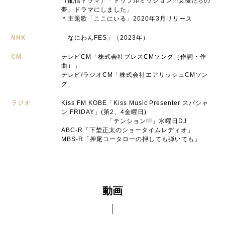
（配信ドラマ）「トリプルミッション!!!女優たちの
夢、ドラマにしました」
＊主題歌「ここにいる」2020年3月リリース
NHK
「なにわんFES」（2023年）
CM
テレビCM「株式会社ブレスCMソング（作詞・作
曲）」
テレビ/ラジオCM「株式会社エアリッシュCMソン
グ」
ラジオ
Kiss FM KOBE「Kiss Music Presenter スパシャ
ン FRIDAY」(第2、4金曜日)
「テンション!!!」水曜日DJ
ABC-R「下埜正太のショータイムレディオ」
MBS-R「押尾コータローの押しても弾いても」
動画