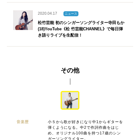
2020.04.17
ニュース
松⽵芸能 初のシンガーソングライター寺⽥もか
(18)YouTube《松 ⽵芸能CHANNEL》で毎⽇弾
き語りライブを⽣配信！
その他
音楽歴
小５から歌が好きになり中1からギターを
弾くようになる。中2で作詞作曲をはじ
め、オリジナル100曲を持つ17歳のシン
ガーソングライター。