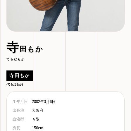
寺
田もか
てらだもか
寺田もか
(てらだもか)
生年月日
2002年3月6日
出身地
大阪府
血液型
Ａ型
身長
156cm