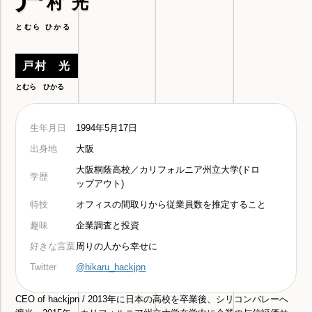
村 光
とむら ひかる
戸村 光
とむら ひかる
生年月日
1994年5月17日
出身地
大阪
大阪桐蔭高校／カリフォルニア州立大学(ドロ
学歴
ップアウト)
特技
オフィスの間取りから従業員数を推定すること
趣味
企業調査と投資
好きな言葉
周りの人から幸せに
Twitter
@hikaru_hackjpn
CEO of hackjpn / 2013年に日本の高校を卒業後、シリコンバレーへ