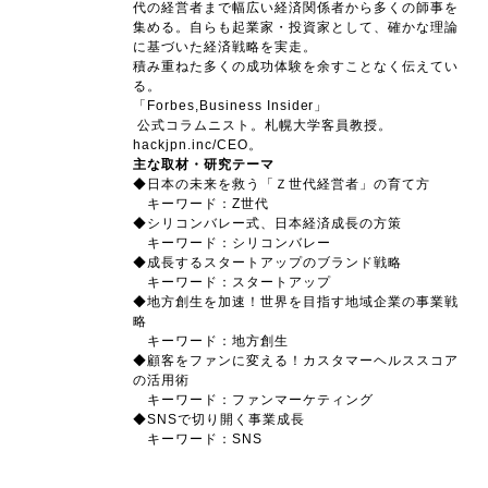
代の経営者まで幅広い経済関係者から多くの師事を
集める。自らも起業家・投資家として、確かな理論
に基づいた経済戦略を実走。
積み重ねた多くの成功体験を余すことなく伝えてい
る。
「Forbes,Business Insider」
公式コラムニスト。札幌大学客員教授。
hackjpn.inc/CEO。
主な取材・研究テーマ
◆日本の未来を救う「Ｚ世代経営者」の育て方
キーワード：Z世代
◆シリコンバレー式、日本経済成長の方策
キーワード：シリコンバレー
◆成長するスタートアップのブランド戦略
キーワード：スタートアップ
◆地方創生を加速！世界を目指す地域企業の事業戦
略
キーワード：地方創生
◆顧客をファンに変える！カスタマーヘルススコア
の活用術
キーワード：ファンマーケティング
◆SNSで切り開く事業成長
キーワード：SNS