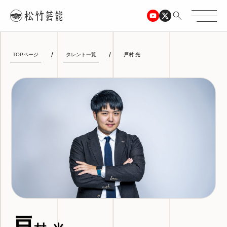
TOPページ
タレント一覧
戸村 光
戸