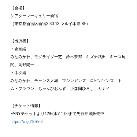
【会場】
シアターマーキュリー新宿
（東京都新宿区新宿3-30-13 マルイ本館 8F）
【出演者】
・企画編
みなみかわ、モグライダー芝、鈴木奈都、キズナ武田、ギース尾
関
、岡野陽一
・ネタ編
みなみかわ、チャンス大城、マシンガンズ、ロビンソンズ、ト
ム・ブラウン、ちゃんぴおんず、小森園ひろし、カナイ
【チケット情報】
FANYチケットより12/6(水)11:00まで先行抽選販売
中
https://x.gd/SSkoI