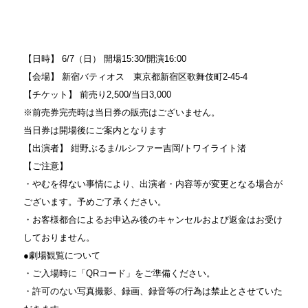
【日時】 6/7（日） 開場15:30/開演16:00
【会場】 新宿バティオス 東京都新宿区歌舞伎町2-45-4
【チケット】 前売り2,500/当日3,000
※前売券完売時は当日券の販売はございません。
当日券は開場後にご案内となります
【出演者】 紺野ぶるま/ルシファー吉岡/トワイライト渚
【ご注意】
・やむを得ない事情により、出演者・内容等が変更となる場合が
ございます。予めご了承ください。
・お客様都合によるお申込み後のキャンセルおよび返金はお受け
しておりません。
●劇場観覧について
・ご入場時に「QRコード」をご準備ください。
・許可のない写真撮影、録画、録音等の行為は禁止とさせていた