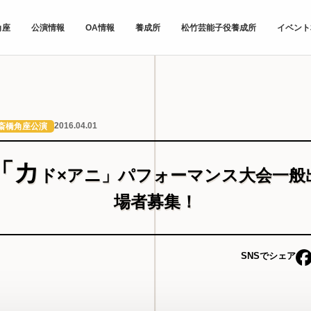
角座
公演情報
OA情報
養成所
松竹芸能子役養成所
イベント
2016.04.01
斎橋角座公演
「カ
ド×アニ」パフォーマンス大会一般
場者募集！
SNSでシェア