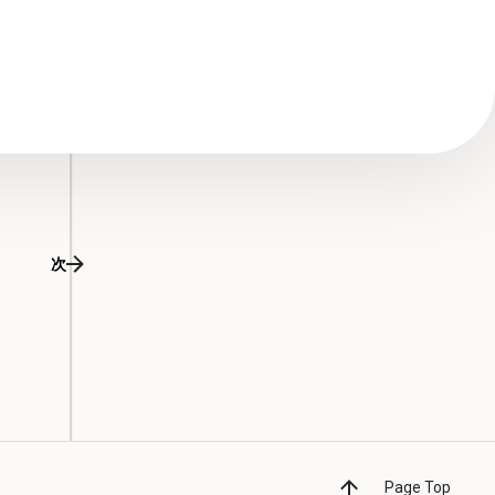
次
Page Top