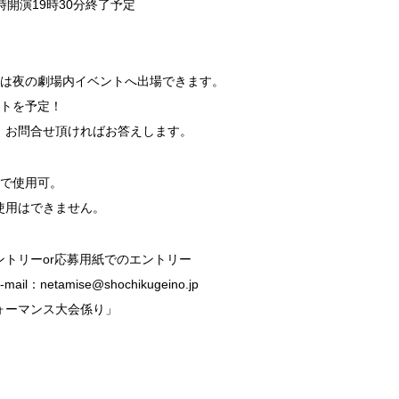
時開演19時30分終了予定
組は夜の劇場内イベントへ出場できます。
ントを予定！
、お問合せ頂ければお答えします。
まで使用可。
使用はできません。
トリーor応募用紙でのエントリー
netamise@shochikugeino.jp
ォーマンス大会係り」
）