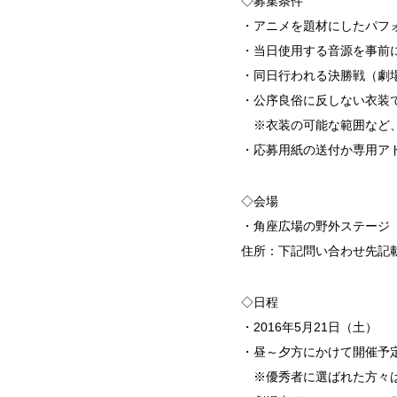
◇募集条件
・アニメを題材にしたパフ
・当日使用する音源を事前
・同日行われる決勝戦（劇
・公序良俗に反しない衣装
※衣装の可能な範囲など、
・応募用紙の送付か専用ア
◇会場
・角座広場の野外ステージ
住所：下記問い合わせ先記
◇日程
・2016年5月21日（土）
・昼～夕方にかけて開催予
※優秀者に選ばれた方々は