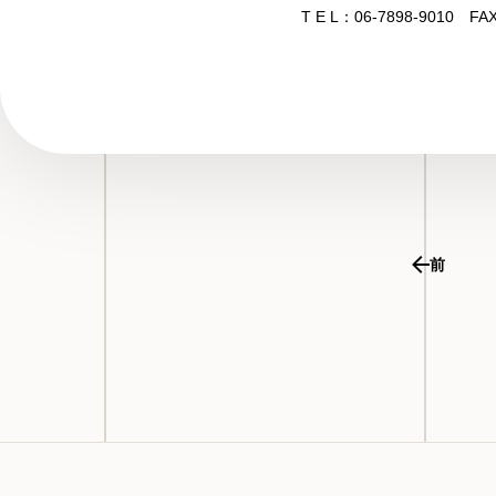
T E L：06-7898-9010 FA
前