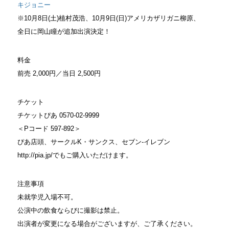
キジョニー
※10月8日(土)植村茂浩、10月9日(日)アメリカザリガニ柳原、
全日に岡山瞳が追加出演決定！
料金
前売 2,000円／当日 2,500円
チケット
チケットぴあ 0570-02-9999
＜Pコード 597-892＞
ぴあ店頭、サークルK・サンクス、セブン-イレブン
http://pia.jp/でもご購入いただけます。
注意事項
未就学児入場不可。
公演中の飲食ならびに撮影は禁止。
出演者が変更になる場合がございますが、ご了承ください。