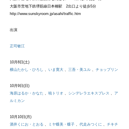
大阪市営地下鉄堺筋線日本橋駅 2出口より徒歩5分
http://www.sunskyroom.jp/asahi/traffic.htm
出演
正司敏江
10月8日(土)
横山たかし・ひろし
、
いま寛大
、
三吾・美ユル
、
チョップリン
10月9日(日)
海原はるか・かなた
、
暁トリオ
、
シンデレラエキスプレス
、
ア
ルミカン
10月10日(月)
酒井くにお・とおる
、
ミヤ蝶美・蝶子
、
代走みつくに
、
チキチ