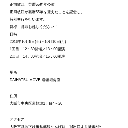
正司敏江 芸暦55周年公演
正司敏江が芸暦55年を迎えたことを記念し、
特別興行を行います。
皆様、是非お越しください！
日時
2016年10月8日(土)～10月10日(月)
1回目 12：30開場／13：00開演
2回目 14：30開場／15：00開演
場所
DAIHATSU MOVE 道頓堀角座
住所
大阪市中央区道頓堀1丁目4－20
アクセス
大阪市営地下鉄御堂筋線なんば駅 14出口より徒歩5分