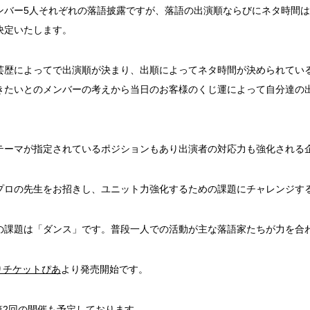
ンバー5人それぞれの落語披露ですが、落語の出演順ならびにネタ時間
決定いたします。
芸歴によってで出演順が決まり、出順によってネタ時間が決められているの
きたいとのメンバーの考えから当日のお客様のくじ運によって自分達の
テーマが指定されているポジションもあり出演者の対応力も強化される
プロの先生をお招きし、ユニット力強化するための課題にチャレンジす
の課題は「ダンス」です。普段一人での活動が主な落語家たちが力を合
よりチケットぴあ
より発売開始です。
の第2回の開催も予定しております。