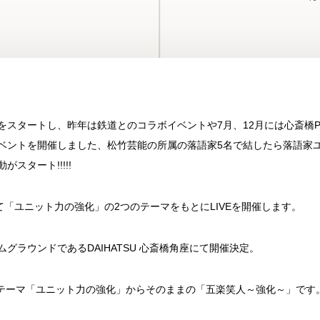
をスタートし、昨年は鉄道とのコラボイベントや7月、12月には心斎橋PA
連イベントを開催しました、松竹芸能の所属の落語家5名で結したら落語家
がスタート!!!!!
「ユニット力の強化」の2つのテーマをもとにLIVEを開催します。
ムグラウンドであるDAIHATSU 心斎橋角座にて開催決定。
のテーマ「ユニット力の強化」からそのままの「五楽笑人～強化～」です