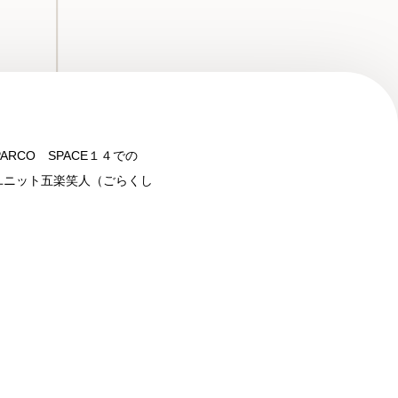
RCO SPACE１４での
ユニット五楽笑人（ごらくし
。