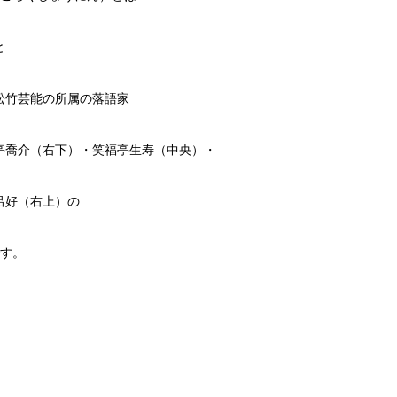
と
松竹芸能の所属の落語家
亭喬介（右下）・笑福亭生寿（中央）・
呂好（右上）の
です。