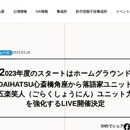
角座
公演情報
OA情報
養成所
松竹芸能子役養成所
イベント
2023.03.30
ュース
2
023年度のスタートはホームグラウン
DAIHATSU心斎橋角座から落語家ユニッ
五楽笑人（ごらくしょうにん）ユニット
を強化するLIVE開催決定
SNSでシェア