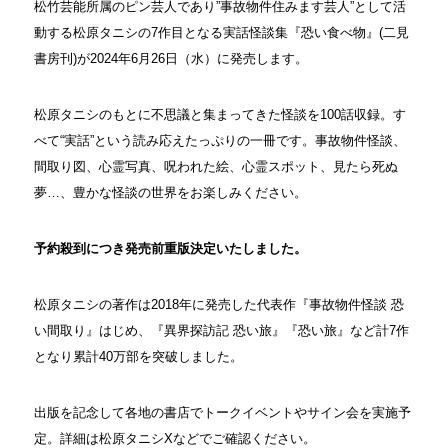
松竹芸能所属のピン芸人であり”事故物件住みます芸人”として活
動する松原タニシの7作目となる実話怪談集『恐い食べ物』(二見
書房刊)が2024年6月26日（水）に発売します。
松原タニシのもとに不思議と集まってきた怪談を100話収録。す
べて“実話”という読み応えたっぷりの一冊です。事故物件怪談、
間取り図、心霊写真、呪われた絵、心霊スポット、見たら死ぬ
夢…、豊かな怪談の世界をお楽しみください。
予約殺到につき発売前重版決定いたしました。
松原タニシの著作は2018年に発売した代表作『事故物件怪談 恐
い間取り』はじめ、『異界探訪記 恐い旅』『恐い旅』など計7作
となり累計40万部を突破しました。
出版を記念して各地の書店でトークイベントやサイン会を実施予
定。詳細は松原タニシXなどでご確認ください。