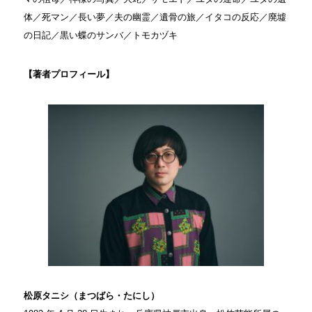
体／死マン／長い夢／夫の幽霊／遺骨の旅／イタコの反応／廃墟
の日記／黒い蝶のサンバ／トモカヅキ
【著者プロフィール】
松原タニシ（まつばら・たにし）