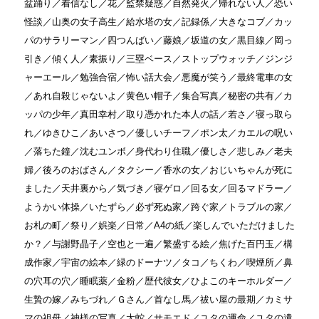
盆踊り／着信なし／花／監禁疑惑／自然発火／帰れない人／恐い
怪談／山奥の女子高生／給水塔の女／記録係／大きなコブ／カッ
パのサラリーマン／四つんばい／藤娘／坂道の女／黒目線／岡っ
引き／傾く人／素振り／三塁ベース／ストップウォッチ／ジンジ
ャーエール／勉強合宿／怖い話大会／悪魔が笑う／最終電車の女
／あれ自殺じゃないよ／黄色い帽子／集合写真／秘密の共有／カ
ッパの少年／真田幸村／取り憑かれた本人の話／若さ／寝っ取ら
れ／ゆきひこ／あいさつ／優しいチーフ／ポン太／カエルの呪い
／落ちた鐘／沈むユンボ／身代わり住職／優しさ／悲しみ／老夫
婦／後ろのおばさん／タクシー／香水の女／おじいちゃんが死に
ました／天井裏から／気づき／寝ゲロ／回る女／回るマドラー／
ようかい体操／いたずら／必ず死ぬ家／跨ぐ家／トラブルの家／
お札の町／祭り／娯楽／日常／A4の紙／楽しんでいただけました
か？／与謝野晶子／空也と一遍／繁盛する絵／焦げた百円玉／構
成作家／宇宙の絵本／緑のドーナツ／タコ／ちくわ／喫煙所／鼻
の穴耳の穴／睡眠薬／金粉／歴代彼女／ひよこのキーホルダー／
生贄の嫁／みちづれ／Ｇさん／首なし馬／祓い屋の最期／カミサ
マの祖母／神様の写真／大蛇／サモエド／ユタの運命／ユタの遺