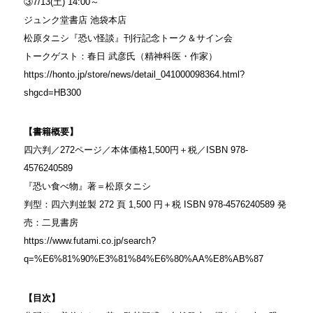
③7/13(土) 14:00～
ジュンク堂書店 池袋本店
松原タニシ『恐い怪談』刊行記念トーク＆サイン会
トークゲスト：春日 武彦氏（精神科医・作家）
https://honto.jp/store/news/detail_041000098364.html?
shgcd=HB300
【書籍概要】
四六判／272ページ／本体価格1,500円＋税／ISBN 978-
4576240589
『恐い食べ物』著＝松原タニシ
判型：四六判並製 272 頁 1,500 円＋税 ISBN 978-4576240589 発
売：二見書房
https://www.futami.co.jp/search?
q=%E6%81%90%E3%81%84%E6%80%AA%E8%AB%87
【目次】