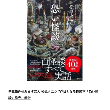
事故物件住みます芸人 松原タニシ 7作目となる怪談本『恐い怪
談』発売ご報告