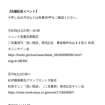
【出版記念イベント】
※申し込み方法などは各書店HPをご確認ください。
①6/29(土)13:00～14:00
ジュンク堂書店那覇店
二見書房刊「恐い怪談」発売記念 事故物件住みます芸人 松原
タニシサイン会
https://honto.jp/store/news/detail_041000098284.html?
shgcd=HB300
②7/6(土)13:00〜
紀伊國屋書店グランフロント大阪店
松原タニシ『恐い怪談』（二見書房）発売記念サイン会
https://store.kinokuniya.co.jp/event/1718434597/