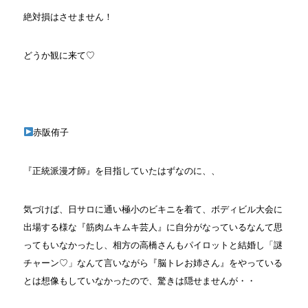
絶対損はさせません！
どうか観に来て♡
赤阪侑子
『正統派漫才師』を目指していたはずなのに、、
気づけば、日サロに通い極小のビキニを着て、ボディビル大会に
出場する様な『筋肉ムキムキ芸人』に自分がなっているなんて思
ってもいなかったし、相方の高橋さんもパイロットと結婚し「謎
チャーン♡」なんて言いながら『脳トレお姉さん』をやっている
とは想像もしていなかったので、驚きは隠せませんが・・