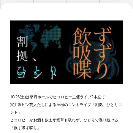
10/26(土)は草月ホールでヒコロヒー主催ライブ2本立て！
実力派ピン芸人たちによる至極のコントライブ「割拠、ひとりコ
ント」
ヒコロヒーがお酒も飲まず煙草も吸わず、ひとりで喋り続ける
「飲ず吸ず喋り」