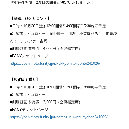
昨年好評を博し2度目の開催が決定いたしました！
【割拠、ひとりコント】
■日時：10月26日(土) 13:00開場/14:00開演/15:30終演予定
■出演者：ヒコロヒー、岡野陽一、清友、小森園ひろし、街裏ぴ
んく、ルシファー吉岡
■劇場観覧 前売券 4,000円（全席指定席）
■FANYチケットページ
https://yoshimoto.funity.jp/r/kakkyo-hitoriconte241026/
【飲ず吸ず喋り】
■日時：10月26日(土) 16:00開場/17:00開演/18:00終演予定
■出演者：ヒコロヒー
■劇場観覧 前売券 3,500円（全席指定席）
■FANYチケットページ
https://yoshimoto.funity.jp/r/nomazusuwazusyaberi241026/