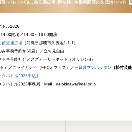
トル2026
00開場／14:30～16:00開演
じ前交通広場
（沖縄県那覇市久茂地1-1-1）
み事前予約制60席）／立ち見自由
キ芸能社）／スズカーサーキット（オリジンlil）
ト）／ニライカナイ（FECオフィス）／
三日月マンハッタン
（松竹芸能
タバトル2026申込
】
2026事務局 Mail：deiokinawa@dei.or.jp