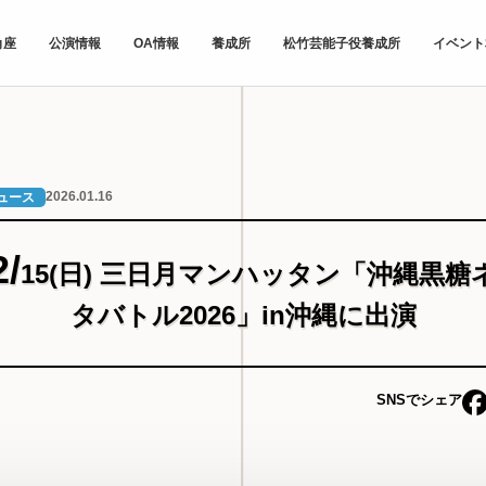
角座
公演情報
OA情報
養成所
松竹芸能子役養成所
イベント
2026.01.16
ュース
2/
15(日) 三日月マンハッタン「沖縄黒糖
タバトル2026」in沖縄に出演
SNSでシェア