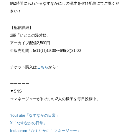
約2時間にもわたるなすなかにしの漫才をぜひ配信にてご覧くだ
さい！
【配信詳細】
1部「いとこの漫才祭」
アーカイブ配信2,500円
※販売期間：5/11(月)19:00〜6/9(火)21:00
チケット購入は
こちら
から！
ーーーーー
▼SNS
⇒マネージャーが仲のいい2⼈の様⼦を毎⽇投稿中。
YouTube「なすなかの日常」
X「なすなかの日常」
Instagram「なすなかにしマネージャー」