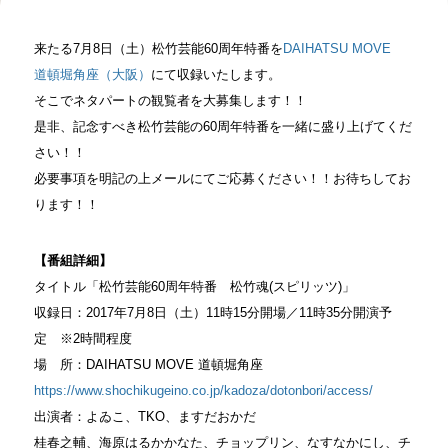
来たる7月8日（土）松竹芸能60周年特番を
DAIHATSU MOVE
道頓堀角座（大阪）
にて収録いたします。
そこでネタパートの観覧者を大募集します！！
是非、記念すべき松竹芸能の60周年特番を一緒に盛り上げてくだ
さい！！
必要事項を明記の上メールにてご応募ください！！お待ちしてお
ります！！
【番組詳細】
タイトル「松竹芸能60周年特番 松竹魂(スピリッツ)」
収録日：2017年7月8日（土）11時15分開場／11時35分開演予
定 ※2時間程度
場 所：DAIHATSU MOVE 道頓堀角座
https://www.shochikugeino.co.jp/kadoza/dotonbori/access/
出演者：よゐこ、TKO、ますだおかだ
桂春之輔、海原はるかかなた、チョップリン、なすなかにし、チ