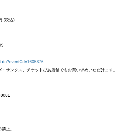
円 (税込)
99
vent.do?eventCd=1605376
ルK・サンクス、チケットぴあ店舗でもお買い求めいただけます。
8081
影禁止。