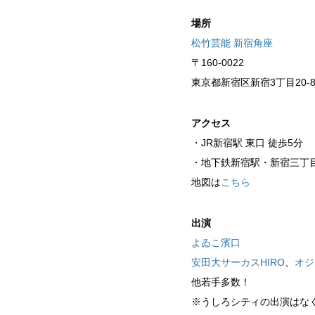
場所
松竹芸能 新宿角座
〒160-0022
東京都新宿区新宿3丁目20-
アクセス
・JR新宿駅 東口 徒歩5分
・地下鉄新宿駅・新宿三丁目駅
地図は
こちら
出演
よゐこ濱口
安田大サーカスHIRO
、
オジ
他若手多数！
※うしろシティの出演はな