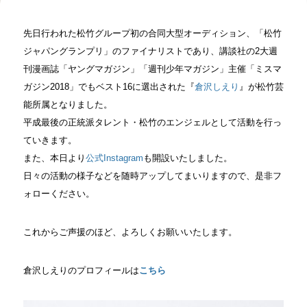
先日行われた松竹グループ初の合同大型オーディション、「松竹
ジャパングランプリ」のファイナリストであり、講談社の2大週
刊漫画誌「ヤングマガジン」「週刊少年マガジン」
主催「ミスマ
ガジン2018」でもベスト16に選出された『
倉沢しえり
』が松竹芸
能所属となりました。
平成最後の正統派タレント・松竹のエンジェルとして活動を行っ
てい
きます。
また、本日より
公式Instagram
も開設いたしました。
日々の活動の様子などを随時アップしてまいりますので、是非フ
ォ
ローください。
これからご声援のほど、よろしくお願いいたします。
倉沢しえりのプロフィールは
こちら