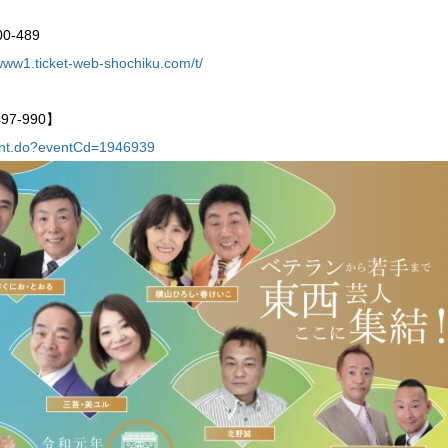
-489
/www1.ticket-web-shochiku.com/t/
97-990】
event.do?eventCd=1946939