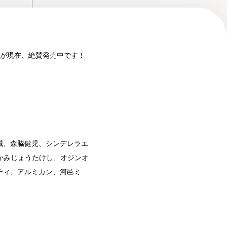
トが現在、絶賛発売中です！
誠、森脇健児、
シンデレラエ
かみじょうたけし、オジンオ
ティ、
アルミカン、河邑ミ