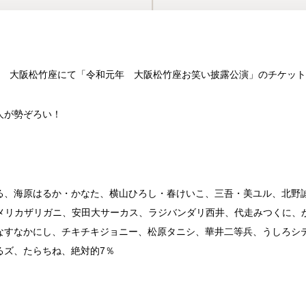
開演 大阪松竹座にて「令和元年 大阪松竹座お笑い披露公演」のチケッ
人が勢ぞろい！
る、海原はるか・かなた、横山ひろし・
春けいこ、三吾・美ユル、北野
メリカザリガニ、
安田大サーカス、ラジバンダリ西井、代走みつくに、
なすなかにし、チキチキジョニー、松原タニシ、華井二等兵、うしろシ
るズ、たらちね、
絶対的7％