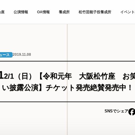
角座
公演情報
OA情報
養成所
松竹芸能子役養成所
イベント
2019.11.08
ュース
1
2/1（日）【令和元年 大阪松竹座 お
い披露公演】チケット発売絶賛発売中！
SNSでシェア