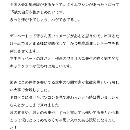
全国大会出場経験があるからで…タイムマシンがあったら戻って
15歳の自分を抱きしめたいです。
きっと嫌がるでしょう、ハゲてきてるし。
ディベートって皆さん固いイメージがあると思うので、出来るだ
け一話でまとまる様に簡略化して、かつ馬鹿馬鹿しいテーマを真
剣にさせてます。
学生ディベートの凄さと、作画のワタリガニ先生の描く魅力的な
キャラクターが伝われば嬉しいです。
因みにこの原作を書いてる途中の期間で家が収斂火災という珍し
い火事で全焼しました。
ドロドロに溶けたパソコンを見て終わったと当時は思いましたが
なんとかここまで来れました…
昔の青春や、最近の火事や、ずっと書店でも働いてる事とかも相
まって僕にとってめちゃくちゃ思い入れのある読切になりまし
た！