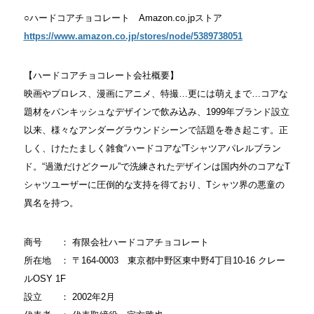
○ハードコアチョコレート Amazon.co.jpストア
https://www.amazon.co.jp/stores/node/5389738051
【ハードコアチョコレート会社概要】
映画やプロレス、漫画にアニメ、特撮…更には萌えまで…コアな
題材をパンキッシュなデザインで飲み込み、1999年ブランド設立
以来、様々なアンダーグラウンドシーンで話題を巻き起こす。正
しく、けたたましく雑食“ハードコアな”Tシャツアパレルブラン
ド。“過激だけどクール”で洗練されたデザインは国内外のコアなT
シャツユーザーに圧倒的な支持を得ており、Tシャツ界の悪童の
異名を持つ。
商号 ： 有限会社ハードコアチョコレート
所在地 ： 〒164-0003 東京都中野区東中野4丁目10-16 クレー
ルOSY 1F
設立 ： 2002年2月