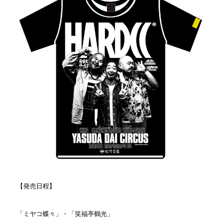
【発売日程】
「ミヤコ蝶々」・「笑福亭鶴光」