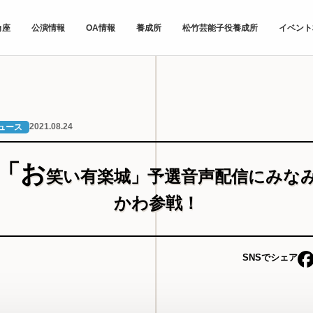
角座
公演情報
OA情報
養成所
松竹芸能子役養成所
イベント
2021.08.24
ュース
「お
笑い有楽城」予選音声配信にみな
かわ参戦！
SNSでシェア