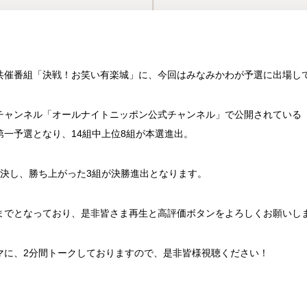
共催番組「決戦！お笑い有楽城」に、今
回はみなみかわが予選に出場し
beチャンネル「オールナイトニッポ
ン公式チャンネル」で公開されている
第一予選となり、14組中上位8組が本選進出。
対決し、勝ち上がった3組が決勝進出と
なります。
7時までとなっており、是非皆さま再
生と高評価ボタンをよろしくお願いし
マに、2分間トークしておりますので、
是非皆様視聴ください！