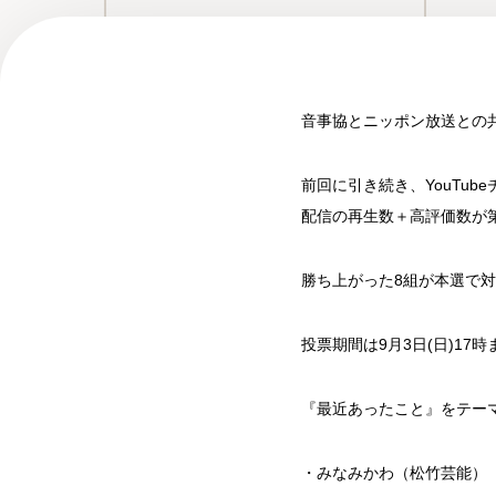
音事協とニッポン放送との
前回に引き続き、YouTu
配信の再生数＋
高評価数が
勝ち上がった8組が本選で
投票期間は9月3日(日)1
『最近あったこと』をテー
・みなみかわ（松竹芸能）