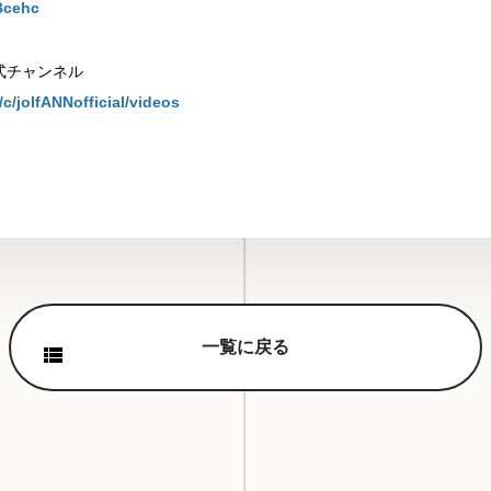
Bcehc
式チャンネル
c/jolf
ANNofficial/videos
一覧に戻る